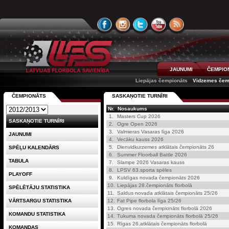
JAUNUMI
ČEMPIO
Liepājas čempionāts
Vidzemes čem
ČEMPIONĀTS
SASKAŅOTIE TURNĪRI
Nr.
Nosaukums
1.
Masters Cup 2026
SASKAŅOTIE TURNĪRI
2.
Ogre Open 2026
3.
Valmieras Vasaras līga 2026
JAUNUMI
4.
Vecāku kauss 2026
5.
Dienvidkurzemes atklātais čempionāts 26
SPĒĻU KALENDĀRS
6.
Summer Floorball Battle 2026
TABULA
7.
Slampe 2026 Vasaras kauss
8.
LPSV 63.sporta spēles
PLAYOFF
9.
Kuldīgas novada čempionāts 2026
10.
Liepājas 28.čempionāts florbolā
SPĒLĒTĀJU STATISTIKA
11.
Saldus novada atklātais čempionāts 25/26
VĀRTSARGU STATISTIKA
12.
Fat Pipe florbola līga 25/26
13.
Ogres novada čempionāts florbolā 2026
KOMANDU STATISTIKA
14.
Tukuma novada čempionāts florbolā 25/26
15.
Rīgas 26.atklātais čempionāts florbolā
KOMANDAS