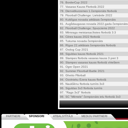
76.
BorderCup 2022
77.
Vasaras Kauss Florbolā 2022
78.
Dienvidkurzemes 1.čempionāts florbolā
79.
Floorball Challenge: Lielvārde 2022
80.
Kuldīgas novada atklātais čempionāts
81.
Augšdaugavas novada 2022.gada čempionāts
82.
Floorball Challenge: Spuņciems 2022
83.
Mērsraga meistarsacīkstes florbolā 3:3
84.
Cēres kauss 2022 florbolā
85.
Tukuma novada čempionāts
86.
Rīgas 22.atklātais čempionāts florbolā
87.
Oxdog Cup 2021
88.
Siguldas kauss florbolā 2021
89.
Slampes florbola vasaras kauss 3 pret 3
90.
Slampes vasaras kauss florbolā vīriešiem
91.
Ogre Open 2021
92.
Summer Floorball Battle 2021
93.
Ghetto Fllorball
94.
Ozolnieku Ezera kauss florbolā
95.
Naukšēnu florbola turnīrs 3x3
96.
Siguldas 3x3 florbola turnīrs
97.
"Rags 3x3" florbols
98.
SC "Mēmele" čempionāts ielu florbolā 3x3
PARTNERI
SPONSORI
ATBALSTĪTĀJI
MEDIJU PARTNERI