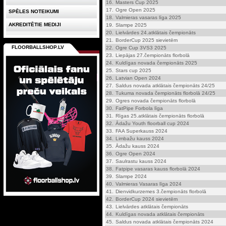
16.
Masters Cup 2025
17.
Ogre Open 2025
SPĒLES NOTEIKUMI
18.
Valmieras vasaras līga 2025
AKREDITĒTIE MEDIJI
19.
Slampe 2025
20.
Lielvārdes 24.atklātais čempionāts
21.
BorderCup 2025 sievietēm
FLOORBALLSHOP.LV
22.
Ogre Cup 3VS3 2025
23.
Liepājas 27.čempionāts florbolā
24.
Kuldīgas novada čempionāts 2025
25.
Stars cup 2025
26.
Latvian Open 2024
27.
Saldus novada atklātais čempionāts 24/25
28.
Tukuma novada čempionāts florbolā 24/25
29.
Ogres novada čempionāts florbolā
30.
FatPipe Forbola līga
31.
Rīgas 25.atklātais čempionāts florbolā
32.
Ādažu Youth floorball cup 2024
33.
FAA Superkauss 2024
34.
Limbažu kauss 2024
35.
Ādažu kauss 2024
36.
Ogre Open 2024
37.
Saulrastu kauss 2024
38.
Fatpipe vasaras kauss florbolā 2024
39.
Slampe 2024
40.
Valmieras Vasaras līga 2024
41.
Dienvidkurzemes 3.čempionāts florbolā
42.
BorderCup 2024 sievietēm
43.
Lielvārdes atklātais čempionāts
44.
Kuldīgas novada atklātais čempionāts
45.
Saldus novada atklātais čempionāts 2024