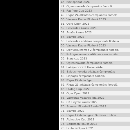
46.
Nāc sportot 2024
47.
Ogres novada čempionāts florbolā
48.
Fat Pipe Cup 2023
49.
Rīgas 24.atklātais čempionāts florbolā
50.
Vasaras Kauss Florbolā 2023
51.
Ogre Open 2023
52.
Lielvārdes kauss 2023
53.
Ādažu kauss 2023
54.
Slampe 2023
55.
Lielvārdes atklātais čempionāts florbolā
56.
Vasaras Kauss Florbolā 2023
57.
Dienvidkurzemes 2.čempionāts florbolā
58.
Kuldīgas novada atklātais čempionāts
59.
Stars cup 2023
60.
Ogres novada čempionāts florbolā
61.
Latvijas XXXIII Universiāde
62.
Saldus novada atklātais čempionāts
63.
Liepājas čempionāts florbolā
64.
Rīgas Florbola līga
65.
Rīgas 23.atklātais čempionāts florbolā
66.
Oxdog Cup 2022
67.
Ogre Open 2022
68.
Valmieras Vasaras līga 2022
69.
SK Coyote kauss 2022
70.
Summer Floorball Battle-2022
71.
Slampe 2022
72.
Rīgas Florbola līgas: Summer Edition
73.
Aizkraukle Cup 2022
74.
Saulkrastu kauss 2022
75.
Limbaži Open 2022