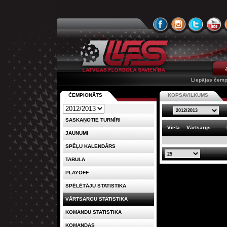
Liepājas čemp
ČEMPIONĀTS
KOPSAVILKUMS
SASKAŅOTIE TURNĪRI
Vieta
Vārtsargs
JAUNUMI
SPĒĻU KALENDĀRS
TABULA
PLAYOFF
SPĒLĒTĀJU STATISTIKA
VĀRTSARGU STATISTIKA
KOMANDU STATISTIKA
KOMANDAS