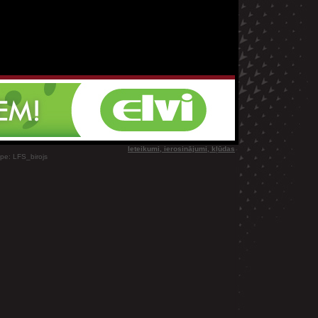
Ieteikumi, ierosinājumi, kļūdas
ype: LFS_birojs