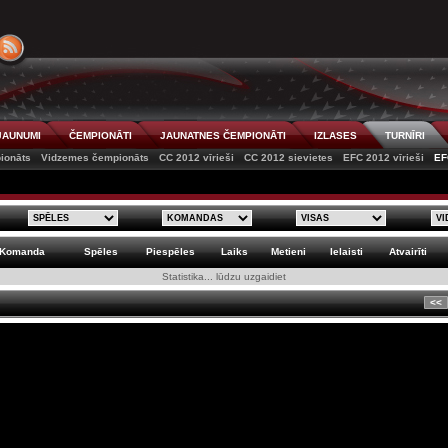
JAUNUMI
ČEMPIONĀTI
JAUNATNES ČEMPIONĀTI
IZLASES
TURNĪRI
ionāts
Vidzemes čempionāts
CC 2012 vīrieši
CC 2012 sievietes
EFC 2012 vīrieši
EF
Komanda
Spēles
Piespēles
Laiks
Metieni
Ielaisti
Atvairīti
Statistika... lūdzu uzgaidiet
<<