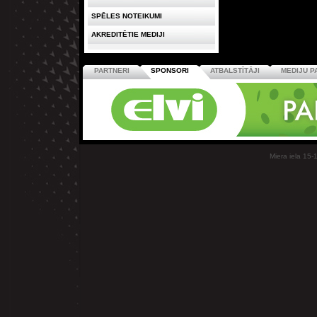
SPĒLES NOTEIKUMI
AKREDITĒTIE MEDIJI
PARTNERI
SPONSORI
ATBALSTĪTĀJI
MEDIJU P
Miera iela 15-