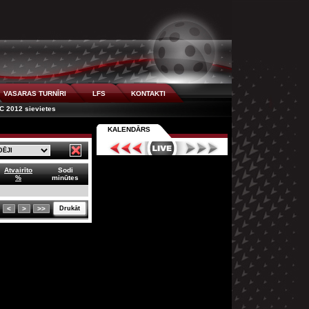
VASARAS TURNĪRI
LFS
KONTAKTI
C 2012 sievietes
KALENDĀRS
Atvairīto
Sodi
%
minūtes
<
>
>>
Drukāt