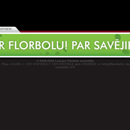
ARTNERI
© 2008-2026 Latvijas Florbola savienība
1, Rīga, LV-1001, t: +371 67473013, f: +371 67473014, gsm: 20229922, e: info[at]floorball.lv, sk
Izstrādāts LFS