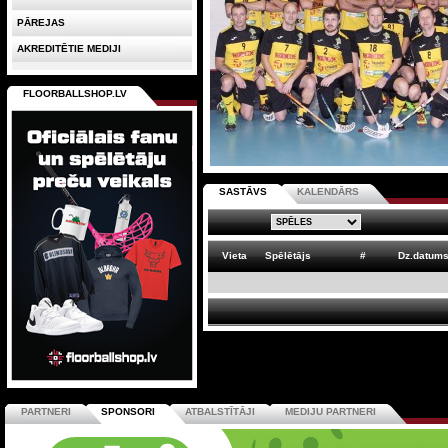
PĀREJAS
AKREDITĒTIE MEDIJI
FLOORBALLSHOP.LV
SASTĀVS
KALENDĀRS
Vieta
Spēlētājs
#
Dz.datum
PARTNERI
SPONSORI
ATBALSTĪTĀJI
MEDIJU PARTNERI