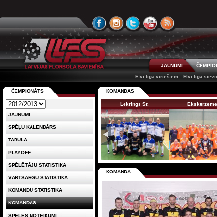
JAUNUMI
ČEMPIO
Elvi līga vīriešiem
Elvi līga siev
ČEMPIONĀTS
KOMANDAS
Lekrings Sr.
Ekskurzem
JAUNUMI
SPĒĻU KALENDĀRS
TABULA
PLAYOFF
SPĒLĒTĀJU STATISTIKA
KOMANDA
VĀRTSARGU STATISTIKA
KOMANDU STATISTIKA
KOMANDAS
SPĒLES NOTEIKUMI