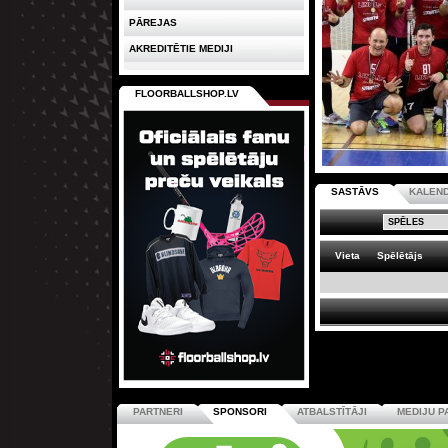
PĀREJAS
AKREDITĒTIE MEDIJI
FLOORBALLSHOP.LV
SASTĀVS
KALEN
Vieta
Spēlētājs
PARTNERI
SPONSORI
ATBALSTĪTĀJI
MEDIJU P