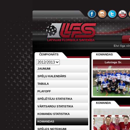
Elvi līga vī
ČEMPIONĀTS
KOMANDAS
Lekrings Sr.
JAUNUMI
SPĒĻU KALENDĀRS
TABULA
PLAYOFF
SPĒLĒTĀJU STATISTIKA
KOMANDA
VĀRTSARGU STATISTIKA
KOMANDU STATISTIKA
KOMANDAS
SPĒLES NOTEIKUMI