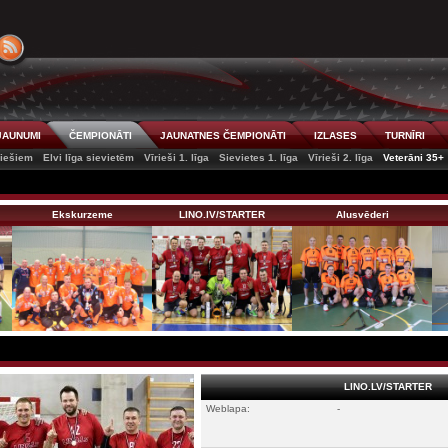
JAUNUMI
ČEMPIONĀTI
JAUNATNES ČEMPIONĀTI
IZLASES
TURNĪRI
riešiem
Elvi līga sievietēm
Vīrieši 1. līga
Sievietes 1. līga
Vīrieši 2. līga
Veterāni 35+
Ekskurzeme
LINO.lV/STARTER
Alusvēderi
LINO.LV/STARTER
Weblapa:
-