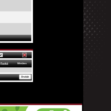
Punkti
Minūtes
Drukāt