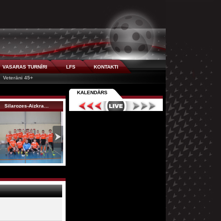
VASARAS TURNĪRI
LFS
KONTAKTI
Veterāni 45+
KALENDĀRS
Silarozes-Aizkra…
Rubene
Smilšukastes