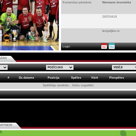
Komandas pārstāvis:
Normans Ievenieks
29253419
lino[at]lino.lv
Logo:
DĀRS
#
Dz.datums
Pozīcija
Spēles
Vārti
Piespēles
Spēlētāju saraksts... lūdzu uzgaidiet
ARTNERI