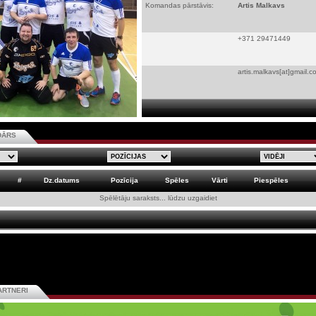
Komandas pārstāvis:
Artis Malkavs
+371 29471449
artis.malkavs[at]gmail.c
DĀRS
#
Dz.datums
Pozīcija
Spēles
Vārti
Piespēles
Spēlētāju saraksts... lūdzu uzgaidiet
ARTNERI