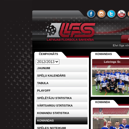
Elvi līga vī
ČEMPIONĀTS
KOMANDAS
Lekrings Sr.
JAUNUMI
SPĒĻU KALENDĀRS
TABULA
PLAYOFF
SPĒLĒTĀJU STATISTIKA
KOMANDA
VĀRTSARGU STATISTIKA
KOMANDU STATISTIKA
KOMANDAS
SPĒLES NOTEIKUMI