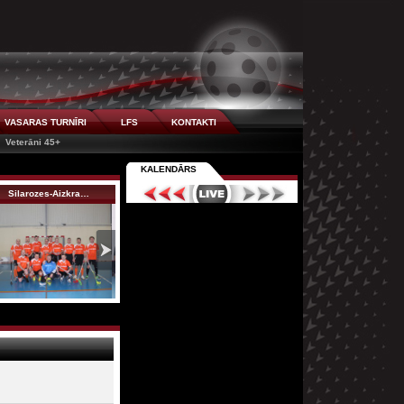
VASARAS TURNĪRI
LFS
KONTAKTI
Veterāni 45+
KALENDĀRS
Silarozes-Aizkra…
Rubene
Smilšukastes