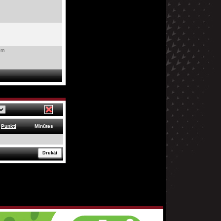
om
Punkti
Minūtes
Drukāt