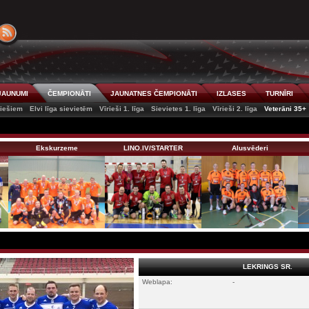
JAUNUMI
ČEMPIONĀTI
JAUNATNES ČEMPIONĀTI
IZLASES
TURNĪRI
riešiem
Elvi līga sievietēm
Vīrieši 1. līga
Sievietes 1. līga
Vīrieši 2. līga
Veterāni 35+
Ekskurzeme
LINO.lV/STARTER
Alusvēderi
LEKRINGS SR.
Weblapa:
-