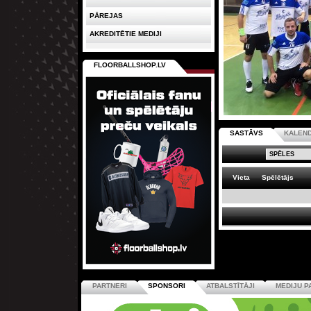
PĀREJAS
AKREDITĒTIE MEDIJI
FLOORBALLSHOP.LV
SASTĀVS
KALEN
Vieta
Spēlētājs
PARTNERI
SPONSORI
ATBALSTĪTĀJI
MEDIJU P