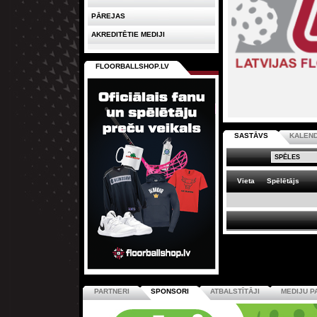
PĀREJAS
AKREDITĒTIE MEDIJI
FLOORBALLSHOP.LV
SASTĀVS
KALEN
Vieta
Spēlētājs
PARTNERI
SPONSORI
ATBALSTĪTĀJI
MEDIJU P