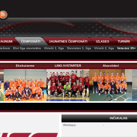
JAUNUMI
ČEMPIONĀTI
JAUNATNES ČEMPIONĀTI
IZLASES
TURNĪRI
riešiem
Elvi līga sievietēm
Vīrieši 1. līga
Sievietes 1. līga
Vīrieši 2. līga
Veterāni 35+
Ekskurzeme
LINO.lV/STARTER
Alusvēderi
INČUKALNS
Weblapa:
-