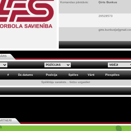
Komandas pārstāvis:
Ģirts Bunkus
26528573
girts.bunkus[at]gmail.c
DĀRS
#
Dz.datums
Pozīcija
Spēles
Vārti
Piespēles
Spēlētāju saraksts... lūdzu uzgaidiet
ARTNERI