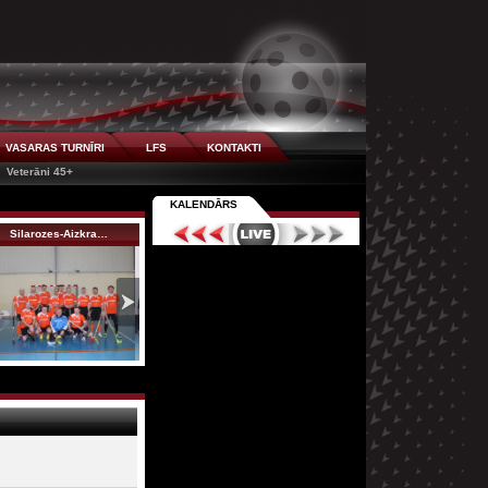
VASARAS TURNĪRI
LFS
KONTAKTI
Veterāni 45+
KALENDĀRS
Silarozes-Aizkra…
Rubene
Smilšukastes