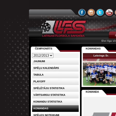
Elvi līga vī
ČEMPIONĀTS
KOMANDAS
Lekrings Sr.
JAUNUMI
SPĒĻU KALENDĀRS
TABULA
PLAYOFF
SPĒLĒTĀJU STATISTIKA
KOMANDA
VĀRTSARGU STATISTIKA
KOMANDU STATISTIKA
KOMANDAS
SPĒLES NOTEIKUMI