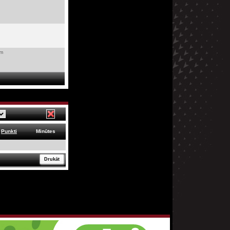
om
Punkti
Minūtes
Drukāt