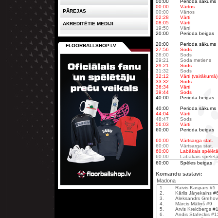
00:00
Perioda sākums
00:00
Vārtos
PĀREJAS
00:00
Vārtos
02:28
Vārti
08:05
Vārti
AKREDITĒTIE MEDIJI
19:50
Vārti
20:00
Perioda beigas
20:00
Perioda sākums
FLOORBALLSHOP.LV
27:56
Sods
28:00
Sods
29:21
Soda metiens
29:21
Sods
31:32
Sods
32:12
Vārti (vairākumā)
33:32
Sods
36:34
Vārti
39:44
Sods
40:00
Perioda beigas
40:00
Perioda sākums
44:04
Vārti
48:47
Sods
56:03
Vārti
60:00
Perioda beigas
60:00
Vārtsarga stat.
60:00
Vārtsarga stat.
60:00
Labākais spēlētā
60:00
Labākais spēlētā
60:00
Spēles beigas
Komandu sastāvi:
Madona
1.
Raivis Kaspars #5
2.
Kārlis Jāņekalns #
3.
Aleksandrs Grehov
4.
Mārcis Māliņš #9
5.
Arvis Kreicbergs #
6.
Andis Stafeckis #1