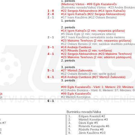
1. periods
(Madona) Vārtos - #99 Egils Kazakevičs
(Burtnieku novads/Valka) Vārtos - #23 Andris Brokān
1 - 0
#22 Sergejs Aleksandrovs (#14 Igors Kalnačs)
2 - 0
#14 Igors Kalnačs (#22 Sergejs Aleksandrovs)
2 - 1
#17 Ivars Kaužēns (#12 Oskars Betaks)
1. periods
2. periods
#14 Igors Kalnačs (2 min; nepareiza grūšana)
#5 Dāvis Egle (2 min; nepareizs sitiens)
2 - 1
(#17 Ivars Kaužēns) nerealizēts soda metiens
#23 Maksims Terehovs (2 min; nepareiza grūšana)
#12 Oskars Betaks (2 min; sastāva skaitlisks pārkāp
3 - 1
#18 Andrejs Cvetkovs
#25 Rihards Dainis (2 min; turēšana)
4 - 1
#22 Sergejs Aleksandrovs (#23 Maksims Terehovs)
#23 Maksims Terehovs (2 min; atkārtoti pārkāpumi)
2. periods
3. periods
5 - 1
#27 Mārtiņš Zaikovskis
#12 Oskars Betaks (2 min; spēle guļus)
6 - 1
#18 Andrejs Cvetkovs (#27 Mārtiņš Zaikovskis)
3. periods
#99 Egils Kazakevičs - Vārti: 1; Metieni: 23; Minūtes:
#23 Andris Brokāns - Vārti: 6; Metieni: 37; Minūtes: 
js
#99 Egils Kazakevičs
js
#3 Mārtiņš Korņējevs
6 - 1
Burtnieku novads/Valka
1.
Edgars Krastiņš #2
6
2.
Mārtiņš Korņējevs #3
s #7
3.
Dāvis Egle #5
4.
Rolands Kanapolis #6
11
5.
Rūdolfs Penka #8
3
6.
Jānis Kaužēns #10