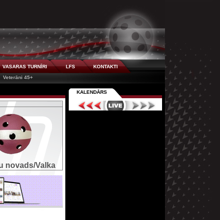
VASARAS TURNĪRI
LFS
KONTAKTI
Veterāni 45+
KALENDĀRS
u novads/Valka