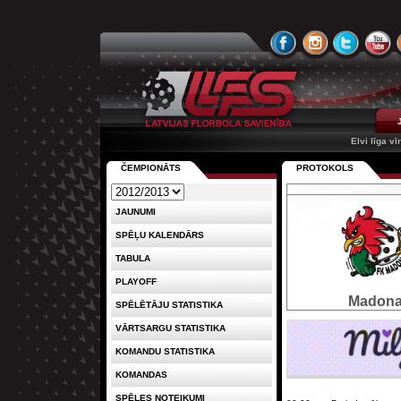
Elvi līga vī
ČEMPIONĀTS
PROTOKOLS
JAUNUMI
SPĒĻU KALENDĀRS
TABULA
PLAYOFF
Madon
SPĒLĒTĀJU STATISTIKA
VĀRTSARGU STATISTIKA
KOMANDU STATISTIKA
KOMANDAS
SPĒLES NOTEIKUMI