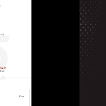
s
ums)
 60:00
60:00
2 min