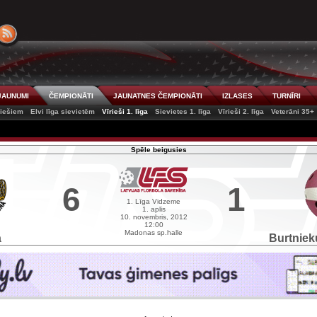
JAUNUMI
ČEMPIONĀTI
JAUNATNES ČEMPIONĀTI
IZLASES
TURNĪRI
riešiem
Elvi līga sievietēm
Vīrieši 1. līga
Sievietes 1. līga
Vīrieši 2. līga
Veterāni 35+
Spēle beigusies
6
1
1. Līga Vidzeme
1. aplis
10. novembris, 2012
12:00
Madonas sp.halle
a
Burtniek