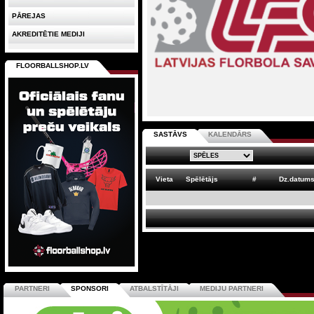
PĀREJAS
AKREDITĒTIE MEDIJI
FLOORBALLSHOP.LV
SASTĀVS
KALENDĀRS
Vieta
Spēlētājs
#
Dz.datum
PARTNERI
SPONSORI
ATBALSTĪTĀJI
MEDIJU PARTNERI