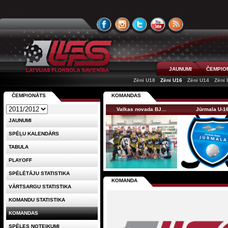
JAUNUMI
ČEMPIO
Zēni U18
Zēni U16
Zēni U14
Zēni 
ČEMPIONĀTS
KOMANDAS
Valkas novada BJ…
Jūrmala U-1
JAUNUMI
SPĒĻU KALENDĀRS
TABULA
PLAYOFF
SPĒLĒTĀJU STATISTIKA
KOMANDA
VĀRTSARGU STATISTIKA
KOMANDU STATISTIKA
KOMANDAS
SPĒLES NOTEIKUMI