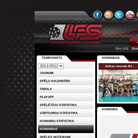
Zēni U18
Zēn
ČEMPIONĀTS
KOMANDAS
Valkas novada BJ…
JAUNUMI
SPĒĻU KALENDĀRS
TABULA
PLAYOFF
SPĒLĒTĀJU STATISTIKA
KOMANDA
VĀRTSARGU STATISTIKA
KOMANDU STATISTIKA
KOMANDAS
SPĒLES NOTEIKUMI