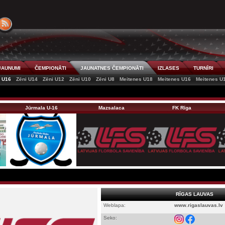
JAUNUMI
ČEMPIONĀTI
JAUNATNES ČEMPIONĀTI
IZLASES
TURNĪRI
i U16
Zēni U14
Zēni U12
Zēni U10
Zēni U8
Meitenes U18
Meitenes U16
Meitenes U
Jūrmala U-16
Mazsalaca
FK Rīga
RĪGAS LAUVAS
Weblapa:
www.rigaslauvas.lv
Seko: