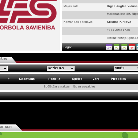
Mājas zāle:
Rīgas Juglas viduss
Malienas iela 89, Rīg
Komandas pārstāvis:
Kristīne Kirilova
+371 29451726
kristinek999[at]gmail
Logo:
DĀRS
#
Dz.datums
Pozīcija
Spēles
Vārti
Piespēles
Spēlētāju saraksts... lūdzu uzgaidiet
ARTNERI