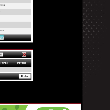
kola
a
.com
Punkti
Minūtes
Drukāt