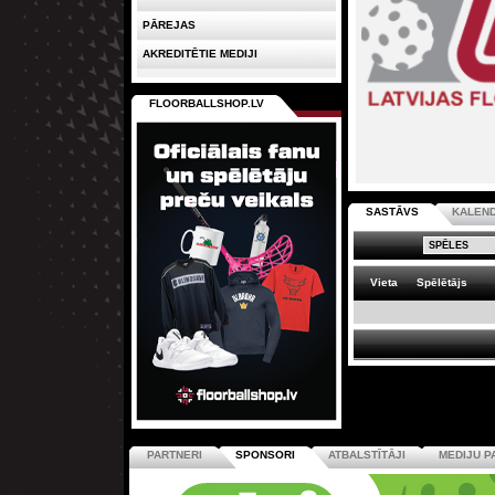
PĀREJAS
AKREDITĒTIE MEDIJI
FLOORBALLSHOP.LV
SASTĀVS
KALEN
Vieta
Spēlētājs
PARTNERI
SPONSORI
ATBALSTĪTĀJI
MEDIJU P