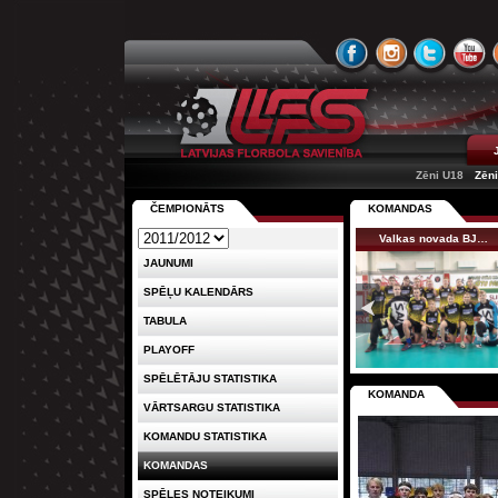
Zēni U18
Zēn
ČEMPIONĀTS
KOMANDAS
Valkas novada BJ…
JAUNUMI
SPĒĻU KALENDĀRS
TABULA
PLAYOFF
SPĒLĒTĀJU STATISTIKA
KOMANDA
VĀRTSARGU STATISTIKA
KOMANDU STATISTIKA
KOMANDAS
SPĒLES NOTEIKUMI