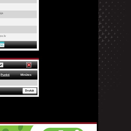
āja
ox.lv
Punkti
Minūtes
Drukāt