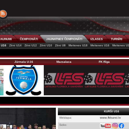
JAUNUMI
ČEMPIONĀTI
JAUNATNES ČEMPIONĀTI
IZLASES
TURNĪRI
i U16
Zēni U14
Zēni U12
Zēni U10
Zēni U8
Meitenes U18
Meitenes U16
Meitenes U
Jūrmala U-16
Mazsalaca
FK Rīga
KURŠI U16
Weblapa:
www.fkkursi.lv
Seko: