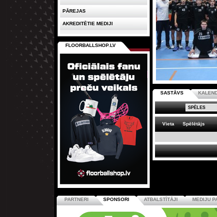
PĀREJAS
AKREDITĒTIE MEDIJI
FLOORBALLSHOP.LV
SASTĀVS
KALEN
Vieta
Spēlētājs
PARTNERI
SPONSORI
ATBALSTĪTĀJI
MEDIJU P