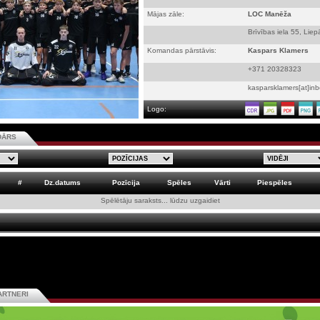
Mājas zāle:
LOC Manēža
Brīvības iela 55, Liep
Komandas pārstāvis:
Kaspars Klamers
+371 20328323
kasparsklamers[at]inb
Logo:
DĀRS
#
Dz.datums
Pozīcija
Spēles
Vārti
Piespēles
Spēlētāju saraksts... lūdzu uzgaidiet
ARTNERI