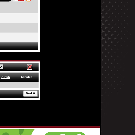
Punkti
Minūtes
Drukāt