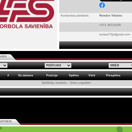
Komandas pārstāvis:
Remārs Vikānis
+371 26711158
remars73[at]gmail.com
DĀRS
#
Dz.datums
Pozīcija
Spēles
Vārti
Piespēles
Spēlētāju saraksts... lūdzu uzgaidiet
ARTNERI