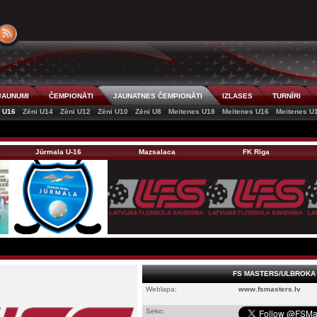
JAUNUMI
ČEMPIONĀTI
JAUNATNES ČEMPIONĀTI
IZLASES
TURNĪRI
i U16
Zēni U14
Zēni U12
Zēni U10
Zēni U8
Meitenes U18
Meitenes U16
Meitenes U
Jūrmala U-16
Mazsalaca
FK Rīga
FS MASTERS/ULBROKA
Weblapa:
www.fsmasters.lv
Seko: