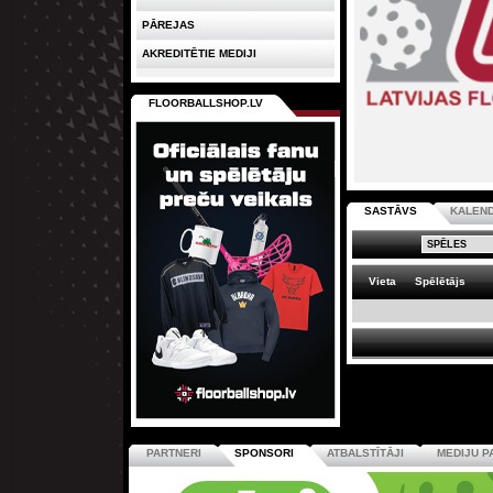
PĀREJAS
AKREDITĒTIE MEDIJI
FLOORBALLSHOP.LV
SASTĀVS
KALEN
Vieta
Spēlētājs
PARTNERI
SPONSORI
ATBALSTĪTĀJI
MEDIJU P