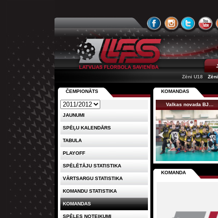
Zēni U18
Zēn
ČEMPIONĀTS
KOMANDAS
Valkas novada BJ…
JAUNUMI
SPĒĻU KALENDĀRS
TABULA
PLAYOFF
SPĒLĒTĀJU STATISTIKA
KOMANDA
VĀRTSARGU STATISTIKA
KOMANDU STATISTIKA
KOMANDAS
SPĒLES NOTEIKUMI