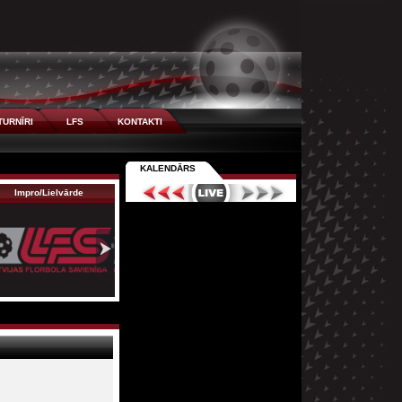
TURNĪRI
LFS
KONTAKTI
KALENDĀRS
Impro/Lielvārde
Līgatne/Pīlādži
LPA