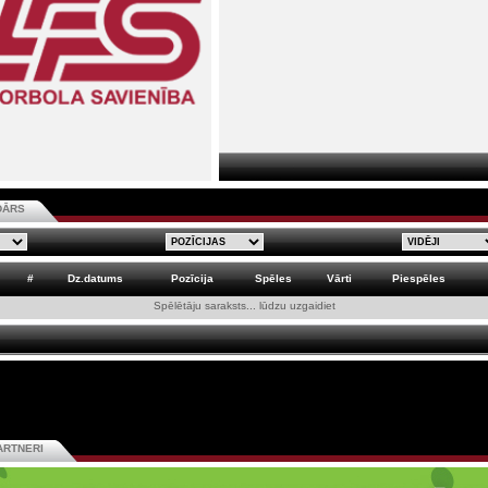
DĀRS
#
Dz.datums
Pozīcija
Spēles
Vārti
Piespēles
Spēlētāju saraksts... lūdzu uzgaidiet
ARTNERI