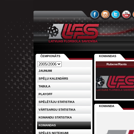
ČEMPIONĀTS
KOMANDAS
Rubene/Rants
JAUNUMI
SPĒĻU KALENDĀRS
TABULA
PLAYOFF
SPĒLĒTĀJU STATISTIKA
KOMANDA
VĀRTSARGU STATISTIKA
KOMANDU STATISTIKA
KOMANDAS
SPĒLES NOTEIKUMI