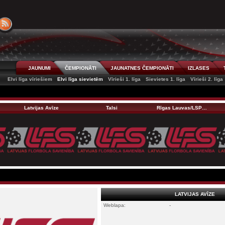
JAUNUMI
ČEMPIONĀTI
JAUNATNES ČEMPIONĀTI
IZLASES
Elvi līga vīriešiem
Elvi līga sievietēm
Vīrieši 1. līga
Sievietes 1. līga
Vīrieši 2. līga
Latvijas Avīze
Talsi
Rīgas Lauvas/LSP…
LATVIJAS AVĪZE
Weblapa:
-