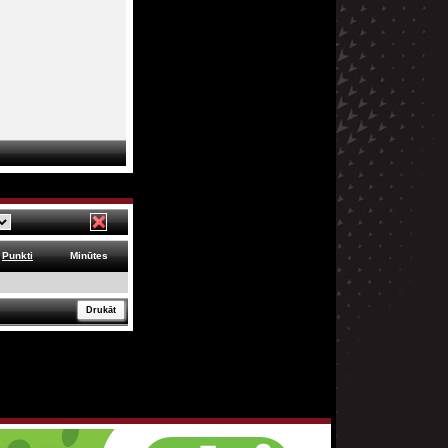
Punkti
Minūtes
Drukāt