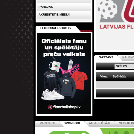
PĀREJAS
AKREDITĒTIE MEDIJI
FLOORBALLSHOP.LV
SASTĀVS
KALEN
Vieta
Spēlētājs
PARTNERI
SPONSORI
ATBALSTĪTĀJI
MEDIJU P