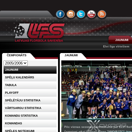
JAUNUMI
Elvi līga vīriešiem
ČEMPIONĀTS
JAUNUMI
JAUNUMI
SPĒĻU KALENDĀRS
TABULA
PLAYOFF
SPĒLĒTĀJU STATISTIKA
VĀRTSARGU STATISTIKA
KOMANDU STATISTIKA
KOMANDAS
Pēc vienas sezonas pārtraukuma par ELVI florb
SPĒLES NOTEIKUMI
čempioni atkal kļuvusi Rīgas "NND/RJTC", kas 