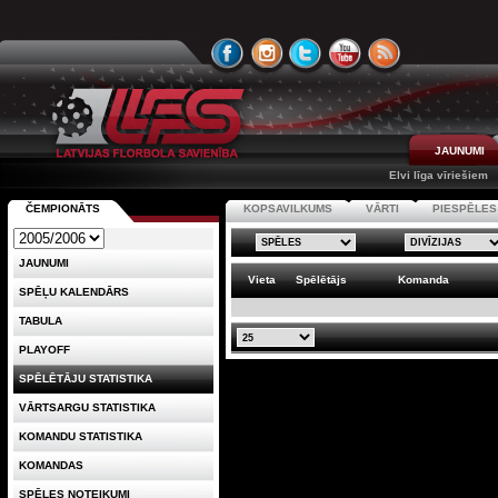
JAUNUMI
Elvi līga vīriešiem
ČEMPIONĀTS
KOPSAVILKUMS
VĀRTI
PIESPĒLES
JAUNUMI
Vieta
Spēlētājs
Komanda
SPĒĻU KALENDĀRS
TABULA
PLAYOFF
SPĒLĒTĀJU STATISTIKA
VĀRTSARGU STATISTIKA
KOMANDU STATISTIKA
KOMANDAS
SPĒLES NOTEIKUMI