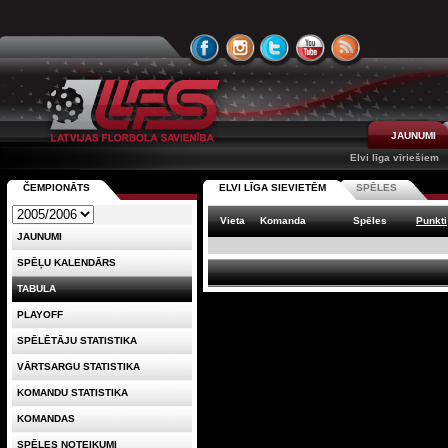
JAUNUMI
Elvi līga vīriešiem
ČEMPIONĀTS
ELVI LĪGA SIEVIETĒM
SPĒLES
Vieta
Komanda
Spēles
Punkti
JAUNUMI
SPĒĻU KALENDĀRS
TABULA
PLAYOFF
SPĒLĒTĀJU STATISTIKA
VĀRTSARGU STATISTIKA
KOMANDU STATISTIKA
KOMANDAS
SPĒLES NOTEIKUMI