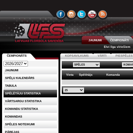
JAUNUMI
ČEMPIONĀTI
Elvi līga vīriešiem
ČEMPIONĀTS
KOPSAVILKUMS
VĀRTI
PIESPĒLES
JAUNUMI
Vieta
Spēlētājs
Komanda
SPĒĻU KALENDĀRS
TABULA
SPĒLĒTĀJU STATISTIKA
VĀRTSARGU STATISTIKA
KOMANDU STATISTIKA
KOMANDAS
SPĒLES NOTEIKUMI
PĀREJAS