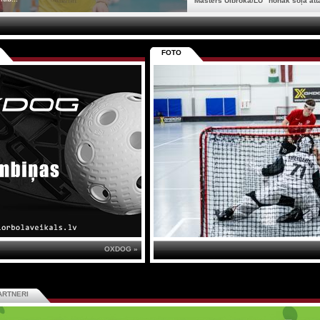
"Masters Ulbroka/LU" nonāk soļa att
FOTO
OXDOG »
ARTNERI