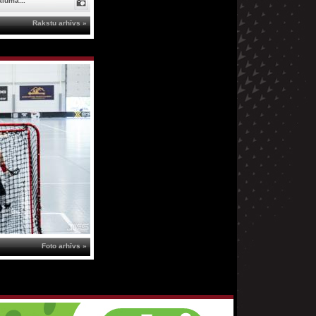
ālumā...
Rakstu arhīvs »
Foto arhīvs »