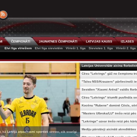
MI
ČEMPIONĀTI
JAUNATNES ČEMPIONĀTI
LATVIJAS KAUSS
IZLASES
Elvi līga vīriešiem
Elvi līga sievietēm
Vīrieši 1. līga
Sievietes 1. līga
Vīrieši 2. līga
Latvijas Universitāte aicina florbolist
Cēsu "Lekrings" gāž no čempionu tro
"Talsu NSS/Krauzers" pārliecinoši ieg
Sestdien "Xiaomi Arēnā" valdīs florbo
Cēsu "Lekrings" triumfē pusfināla sep
Kocēnu "Rubene" dominē Cēsīs, sērij
"Masters Ulbroka/LU" trešo reizi pēc 
"Lekrings" uzvar trešo reizi pēc kārta
Mediju pārstāvji aicināti akreditēties 
, kā Latvijā atpazīstami sportisti uzsver, cik svarīgi
tīb...