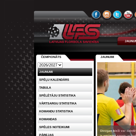
JAUNU
ČEMPIONĀTS
JAUNUMI
JAUNUMI
SPĒĻU KALENDĀRS
TABULA
SPĒLĒTĀJU STATISTIKA
VĀRTSARGU STATISTIKA
KOMANDU STATISTIKA
KOMANDAS
SPĒLES NOTEIKUMI
Diezgan bieži var dzirdēt
PĀREJAS
ir apvienot sportu ar izglī