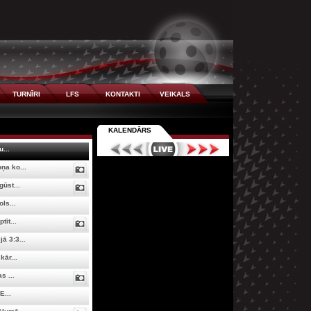
TURNĪRI
LFS
KONTAKTI
VEIKALS
KALENDĀRS
u...
ņa ko...
ūst...
ls...
tīt...
ā 3:3...
kār...
s ...
E...