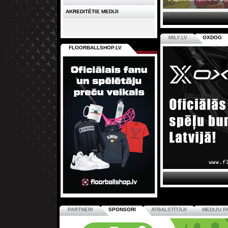
AKREDITĒTIE MEDIJI
MILY.LV
OXDOG
FLOORBALLSHOP.LV
PARTNERI
SPONSORI
ATBALSTĪTĀJI
MEDIJU P