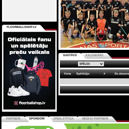
FLOORBALLSHOP.LV
SASTĀVS
KALENDĀRS
Vieta
Spēlētājs
#
Dz.datum
PARTNERI
SPONSORI
ATBALSTĪTĀJI
MEDIJU PARTNERI