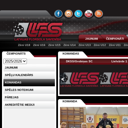
JAUNUMI
ČEMPIONĀTI
Zēni U18
Zēni U16
Zēni U15
Zēni U14
Zēni U13
Zēni U12
Zēni U11
Zē
ČEMPIONĀTS
KOMANDAS
DKSS/Grobiņas SC
Lielvārde 1
JAUNUMI
SPĒĻU KALENDĀRS
KOMANDAS
SPĒLES NOTEIKUMI
PĀREJAS
KOMANDA
AKREDITĒTIE MEDIJI