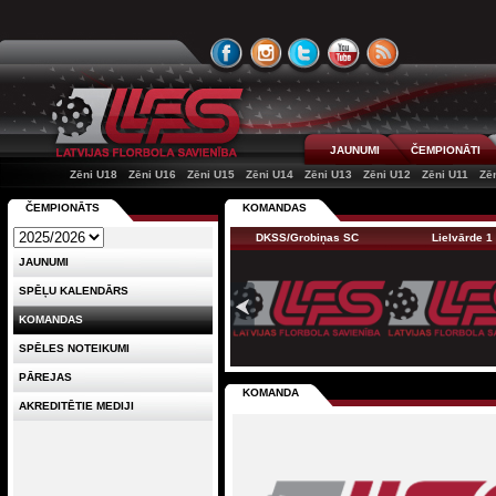
JAUNUMI
ČEMPIONĀTI
Zēni U18
Zēni U16
Zēni U15
Zēni U14
Zēni U13
Zēni U12
Zēni U11
Zē
ČEMPIONĀTS
KOMANDAS
DKSS/Grobiņas SC
Lielvārde 1
JAUNUMI
SPĒĻU KALENDĀRS
KOMANDAS
SPĒLES NOTEIKUMI
PĀREJAS
KOMANDA
AKREDITĒTIE MEDIJI