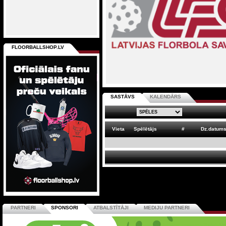
FLOORBALLSHOP.LV
SASTĀVS
KALENDĀRS
Vieta
Spēlētājs
#
Dz.datum
PARTNERI
SPONSORI
ATBALSTĪTĀJI
MEDIJU PARTNERI