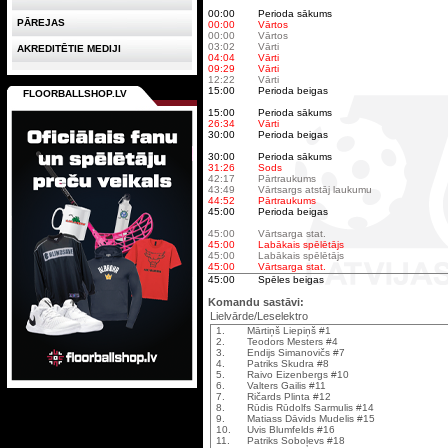
00:00
Perioda sākums
PĀREJAS
00:00
Vārtos
00:00
Vārtos
03:02
Vārti
AKREDITĒTIE MEDIJI
04:04
Vārti
09:29
Vārti
12:22
Vārti
15:00
Perioda beigas
FLOORBALLSHOP.LV
15:00
Perioda sākums
26:34
Vārti
30:00
Perioda beigas
30:00
Perioda sākums
31:26
Sods
42:17
Pārtraukums
43:49
Vārtsargs atstāj laukumu
44:52
Pārtraukums
45:00
Perioda beigas
45:00
Vārtsarga stat.
45:00
Labākais spēlētājs
45:00
Labākais spēlētājs
45:00
Vārtsarga stat.
45:00
Spēles beigas
Komandu sastāvi:
Lielvārde/Leselektro
1.
Mārtiņš Liepiņš #1
2.
Teodors Mesters #4
3.
Endijs Simanovičs #7
4.
Patriks Skudra #8
5.
Raivo Eizenbergs #10
6.
Valters Gailis #11
7.
Ričards Plinta #12
8.
Rūdis Rūdolfs Sarmulis #14
9.
Matiass Dāvids Mudelis #15
10.
Uvis Blumfelds #16
11.
Patriks Soboļevs #18