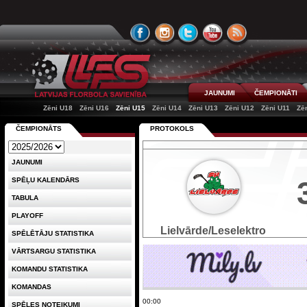
JAUNUMI
ČEMPIONĀTI
Zēni U18
Zēni U16
Zēni U15
Zēni U14
Zēni U13
Zēni U12
Zēni U11
Zē
ČEMPIONĀTS
PROTOKOLS
JAUNUMI
SPĒĻU KALENDĀRS
TABULA
PLAYOFF
Lielvārde/Leselektro
SPĒLĒTĀJU STATISTIKA
VĀRTSARGU STATISTIKA
KOMANDU STATISTIKA
KOMANDAS
00:00
SPĒLES NOTEIKUMI