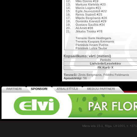
12.
Miks Dzenis #19
13.
Markuss Klefelds #20
14.
Mārcis Logins #21
15.
Egīls Jaunozoliņš #22
16.
Reinis Stabiņš #25
17.
Miķelis Bergmanis #26
18.
Dominiks Krieviņš #29
19.
Gustavs Saulītis #34
20.
Ali Amirli #36
21.
Jēkabs Troska #78
Treneris Gatis Heidingers
Treneris Kaspars Kreimanis
Pārstāvis Ainars Puķītis
Pārstāvis Luīza Taube
Kopsavilkums: vārti (metieni)
Periods
Lielvārde/Leselektro
FK Kurši X
Tiesneši:
Zintis Bergmanis, Frīdrihs Feldmanis
Apmeklētāji:
56
PARTNERI
SPONSORI
ATBALSTĪTĀJI
MEDIJU PARTNERI
Miera iela 15-1, Rīga, LV-1001, t: +37