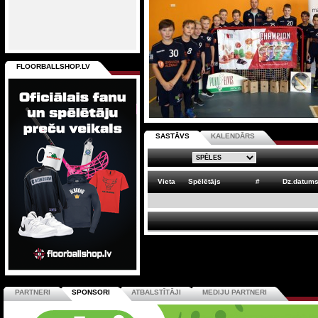
FLOORBALLSHOP.LV
SASTĀVS
KALENDĀRS
Vieta
Spēlētājs
#
Dz.datum
PARTNERI
SPONSORI
ATBALSTĪTĀJI
MEDIJU PARTNERI