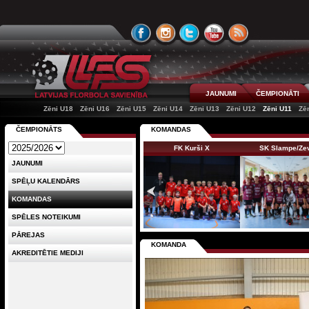
JAUNUMI
ČEMPIONĀTI
Zēni U18
Zēni U16
Zēni U15
Zēni U14
Zēni U13
Zēni U12
Zēni U11
Zē
ČEMPIONĀTS
KOMANDAS
FK Kurši X
SK Slampe/Ze
JAUNUMI
SPĒĻU KALENDĀRS
KOMANDAS
SPĒLES NOTEIKUMI
PĀREJAS
KOMANDA
AKREDITĒTIE MEDIJI