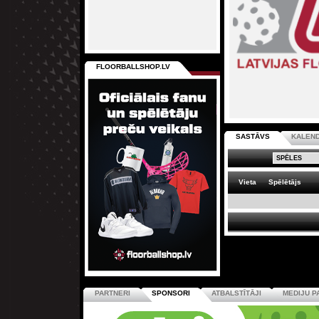
FLOORBALLSHOP.LV
SASTĀVS
KALEN
Vieta
Spēlētājs
PARTNERI
SPONSORI
ATBALSTĪTĀJI
MEDIJU P