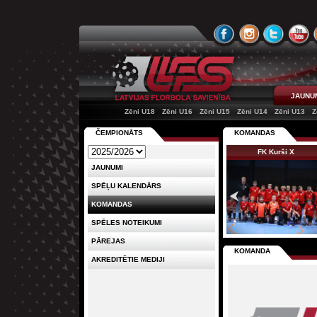
JAUNU
Zēni U18
Zēni U16
Zēni U15
Zēni U14
Zēni U13
Z
ČEMPIONĀTS
KOMANDAS
FK Kurši X
JAUNUMI
SPĒĻU KALENDĀRS
KOMANDAS
SPĒLES NOTEIKUMI
PĀREJAS
KOMANDA
AKREDITĒTIE MEDIJI