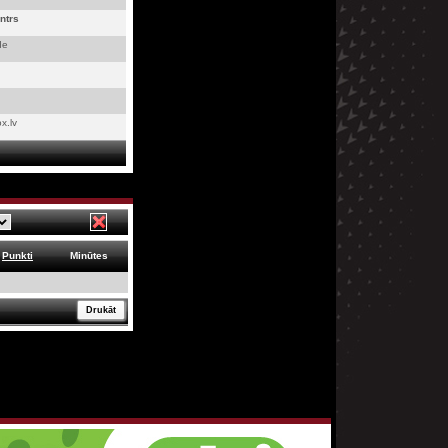
ntrs
de
x.lv
Punkti
Minūtes
Drukāt