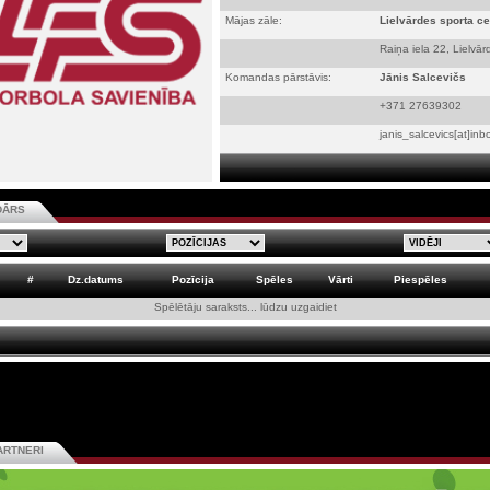
Mājas zāle:
Lielvārdes sporta ce
Raiņa iela 22, Lielvār
Komandas pārstāvis:
Jānis Salcevičs
+371 27639302
janis_salcevics[at]inbo
DĀRS
#
Dz.datums
Pozīcija
Spēles
Vārti
Piespēles
Spēlētāju saraksts... lūdzu uzgaidiet
ARTNERI