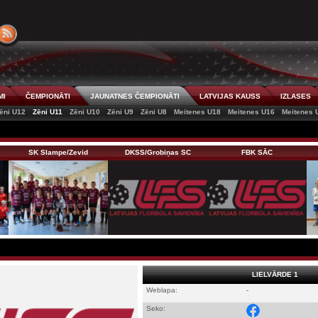
MI
ČEMPIONĀTI
JAUNATNES ČEMPIONĀTI
LATVIJAS KAUSS
IZLASES
ēni U12
Zēni U11
Zēni U10
Zēni U9
Zēni U8
Meitenes U18
Meitenes U16
Meitenes 
SK Slampe/Zevid
DKSS/Grobiņas SC
FBK SĀC
LIELVĀRDE 1
Weblapa:
-
Seko: