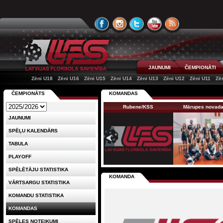
JAUNUMI
ČEMPIONĀTI
Zēni U18
Zēni U16
Zēni U15
Zēni U14
Zēni U13
Zēni U12
Zēni U11
Zē
ČEMPIONĀTS
KOMANDAS
Rubene/KSS
Mārupes novad
JAUNUMI
SPĒĻU KALENDĀRS
TABULA
PLAYOFF
SPĒLĒTĀJU STATISTIKA
KOMANDA
VĀRTSARGU STATISTIKA
KOMANDU STATISTIKA
KOMANDAS
SPĒLES NOTEIKUMI