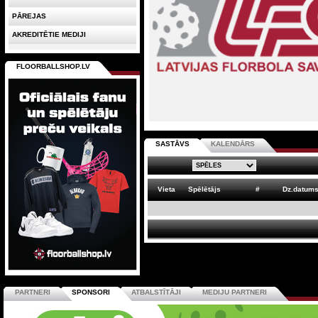
PĀREJAS
AKREDITĒTIE MEDIJI
FLOORBALLSHOP.LV
SASTĀVS
KALENDĀRS
Vieta
Spēlētājs
#
Dz.datum
PARTNERI
SPONSORI
ATBALSTĪTĀJI
MEDIJU PARTNERI