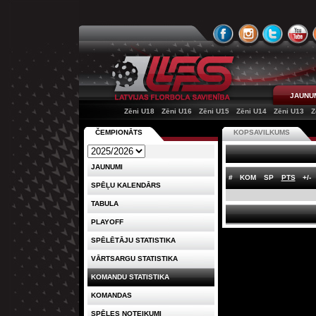
JAUNU
Zēni U18
Zēni U16
Zēni U15
Zēni U14
Zēni U13
Z
ČEMPIONĀTS
KOPSAVILKUMS
JAUNUMI
#
KOM
SP
PTS
+/-
SPĒĻU KALENDĀRS
TABULA
PLAYOFF
SPĒLĒTĀJU STATISTIKA
VĀRTSARGU STATISTIKA
KOMANDU STATISTIKA
KOMANDAS
SPĒLES NOTEIKUMI