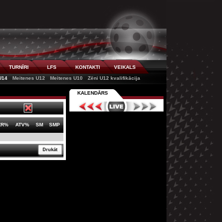
TURNĪRI
LFS
KONTAKTI
VEIKALS
U14
Meitenes U12
Meitenes U10
Zēni U12 kvalifikācija
KALENDĀRS
ZR%
ATV%
SM
SMP
Drukāt