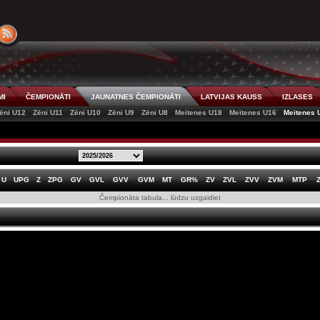
MI
ČEMPIONĀTI
JAUNATNES ČEMPIONĀTI
LATVIJAS KAUSS
IZLASES
ēni U12
Zēni U11
Zēni U10
Zēni U9
Zēni U8
Meitenes U18
Meitenes U16
Meitenes 
U
UPG
Z
ZPG
GV
GVL
GVV
GVM
MT
GR%
ZV
ZVL
ZVV
ZVM
MTP
Čempionāta tabula... lūdzu uzgaidiet