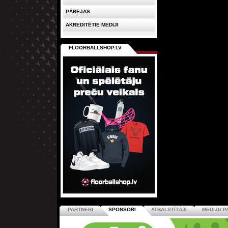
PĀREJAS
AKREDITĒTIE MEDIJI
FLOORBALLSHOP.LV
PARTNERI
SPONSORI
ATBALSTĪTĀJI
MEDIJU P