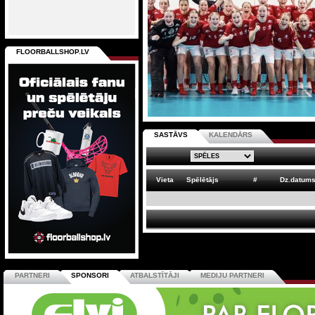
FLOORBALLSHOP.LV
SASTĀVS
KALENDĀRS
Vieta
Spēlētājs
#
Dz.datum
PARTNERI
SPONSORI
ATBALSTĪTĀJI
MEDIJU PARTNERI