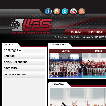
JAUNUMI
ČEMPIONĀTI
3v3 Women
3v3 Men
Women's U19 WFC 
IZLASE
KOMANDAS
Latvija
Dānija
JAUNUMI
SPĒĻU KALENDĀRS
STATISTIKA
IZLAŠU KANDIDĀTI
KOMANDA