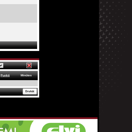
Punkti
Minūtes
Drukāt