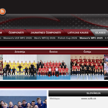
MI
ČEMPIONĀTI
JAUNATNES ČEMPIONĀTI
LATVIJAS KAUSS
IZLASES
n
Women's U19 WFC 2026
Men's WFCQ 2026
Polish Cup 2026
Women's WFC 2025
6 
Zviedrija
Šveice
Čehija
SLOVĀKIJA
Weblapa:
www.szfb.sk