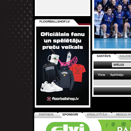
FLOORBALLSHOP.LV
SASTĀVS
KALEN
Vieta
Spēlētājs
PARTNERI
SPONSORI
ATBALSTĪTĀJI
MEDIJU P