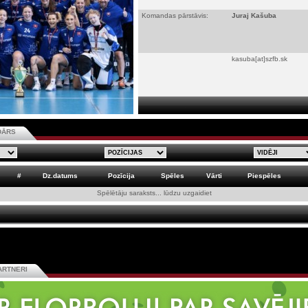
Komandas pārstāvis:
Juraj Kašuba
kasuba[at]szfb.sk
DĀRS
#
Dz.datums
Pozīcija
Spēles
Vārti
Piespēles
Spēlētāju saraksts... lūdzu uzgaidiet
ARTNERI