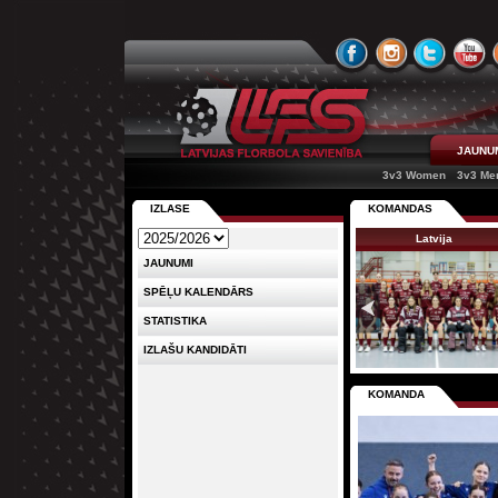
JAUNU
3v3 Women
3v3 Me
IZLASE
KOMANDAS
Latvija
JAUNUMI
SPĒĻU KALENDĀRS
STATISTIKA
IZLAŠU KANDIDĀTI
KOMANDA