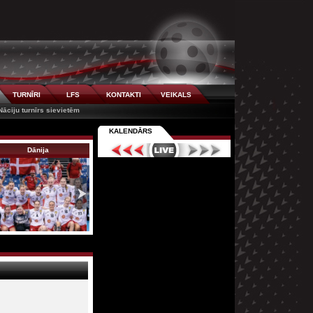
TURNĪRI
LFS
KONTAKTI
VEIKALS
Nāciju turnīrs sievietēm
KALENDĀRS
Dānija
Slovākija
Vācija