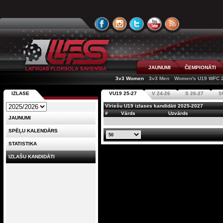
JAUNUMI
ČEMPIONĀTI
3v3 Women
3v3 Men
Women's U19 WFC 
IZLASE
VU19 25-27
V 24-26
S 26-27
S
Vīriešu U19 izlases kandidāti 2025-2027
#
Vārds
Uzvārds
JAUNUMI
SPĒĻU KALENDĀRS
STATISTIKA
IZLAŠU KANDIDĀTI