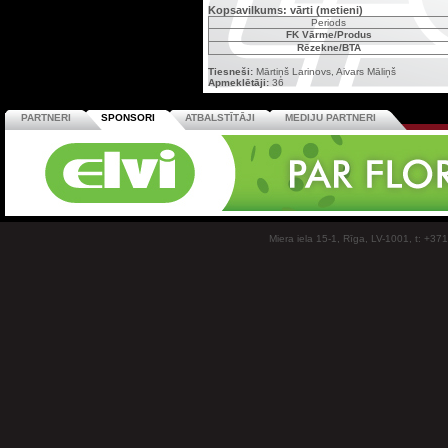
Kopsavilkums: vārti (metieni)
Periods
FK Vārme/Produs
Rēzekne/BTA
Tiesneši:
Mārtiņš Larinovs, Aivars Māliņš
Apmeklētāji:
36
PARTNERI
SPONSORI
ATBALSTĪTĀJI
MEDIJU PARTNERI
Miera iela 15-1, Rīga, LV-1001, t: +37