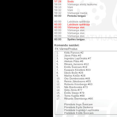
57:28
Sods
58:04
Vārtsargs atstāj laukumu
59:10
Vārti
59:32
Vārti
59:32
Vārtsarga maiņa
60:00
Perioda beigas
60:00
Labākais spēlētājs
60:00
Labākais spēlētājs
60:00
Vārtsarga stat.
60:00
Vārtsarga stat.
60:00
Vārtsarga stat.
60:00
Vārtsarga stat.
60:00
Spēles beigas
Komandu sastāvi:
FK Vārme/Produs
1.
Kirils Panovs #2
2.
Jānis Plāts #3
3.
Ingmārs Lapčinskis #7
4.
Aleksis Plāts #8
5.
Ritvars Jansons #12
6.
Emīls Šveicars #19
7.
Kaspars Kinstlers #23
8.
Dāvis Bože #26
9.
Matīss Krēže #28
10.
Oto Dombrovskis #48
11.
Reinis Jākobsons #55
12.
Roberts Kronbergs #63
13.
Nils Bredovskis #73
14.
Ģirts Zirnis #77
15.
Emīls Stepe #79
16.
Toms Kairišs #88
17.
Rihards Šternbergs #90
Pārstāvis Inga Šveicare
Pārstāvis Egīls Gerkens
Pārstāvis Ingmārs Lapčinskis
Pārstāvis Emīls Šveicars