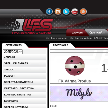
JAUNUMI
ČEMPIONĀTI
Elvi līga vīriešiem
Elvi līga sievietēm
LAT-EST līg
ČEMPIONĀTS
PROTOKOLS
JAUNUMI
1
SPĒĻU KALENDĀRS
TABULA
PLAYOFF
FK Vārme/Produs
SPĒLĒTĀJU STATISTIKA
VĀRTSARGU STATISTIKA
KOMANDU STATISTIKA
KOMANDAS
00:00
SPĒLES NOTEIKUMI