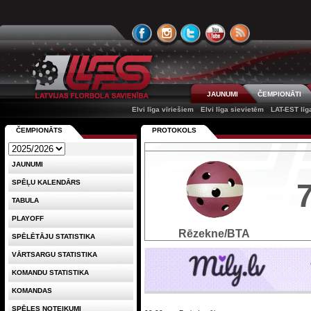
JAUNUMI
ČEMPIONĀTI
Elvi līga vīriešiem
Elvi līga sievietēm
LAT-EST līg
ČEMPIONĀTS
PROTOKOLS
JAUNUMI
SPĒĻU KALENDĀRS
TABULA
PLAYOFF
Rēzekne/BTA
SPĒLĒTĀJU STATISTIKA
VĀRTSARGU STATISTIKA
KOMANDU STATISTIKA
KOMANDAS
SPĒLES NOTEIKUMI