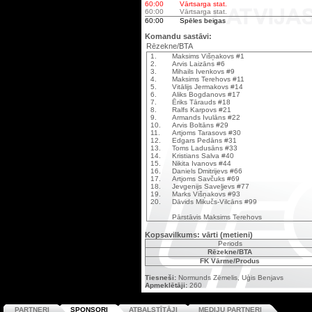
60:00
Vārtsarga stat.
60:00
Vārtsarga stat.
60:00
Spēles beigas
Komandu sastāvi:
Rēzekne/BTA
1.
Maksims Višņakovs #1
2.
Arvis Laizāns #6
3.
Mihails Ivenkovs #9
4.
Maksims Terehovs #11
5.
Vitālijs Jermakovs #14
6.
Aliks Bogdanovs #17
7.
Ēriks Tārauds #18
8.
Ralfs Karpovs #21
9.
Armands Ivulāns #22
10.
Arvis Boltāns #29
11.
Artjoms Tarasovs #30
12.
Edgars Pedāns #31
13.
Toms Ladusāns #33
14.
Kristians Salva #40
15.
Nikita Ivanovs #44
16.
Daniels Dmitrijevs #66
17.
Artjoms Savčuks #69
18.
Jevgenijs Saveļjevs #77
19.
Marks Višņakovs #93
20.
Dāvids Mikučs-Vilcāns #99
Pārstāvis Maksims Terehovs
Kopsavilkums: vārti (metieni)
Periods
Rēzekne/BTA
FK Vārme/Produs
Tiesneši:
Normunds Zēmelis, Uģis Benjavs
Apmeklētāji:
260
PARTNERI
SPONSORI
ATBALSTĪTĀJI
MEDIJU PARTNERI