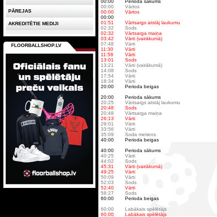
00:00
Perioda sākums
00:00
Vārtos
PĀREJAS
00:00
Vārtos
00:00
01:51
Vārtsargs atstāj laukumu
AKREDITĒTIE MEDIJI
02:32
Sods
02:32
Vārtsarga maiņa
03:42
Vārti (vairākumā)
07:48
Vārti
FLOORBALLSHOP.LV
11:30
Vārti
11:58
Vārti
13:01
Sods
13:21
Vārti (vairākumā)
14:08
Sods
17:54
Vārti
18:34
Vārti
20:00
Perioda beigas
20:00
Perioda sākums
20:25
Vārtsargs atstāj laukumu
20:48
Sods
20:48
Vārtsarga maiņa
26:13
Vārti
29:01
Vārti
33:56
Vārti
35:09
Soda metiens
40:00
Perioda beigas
40:00
Perioda sākums
40:25
Vārti
44:02
Sods
45:31
Vārti (vairākumā)
49:25
Vārti
50:09
Vārti
52:03
Sods
52:40
Vārti
58:27
Sods
60:00
Perioda beigas
60:00
Labākais spēlētājs
60:00
Labākais spēlētājs