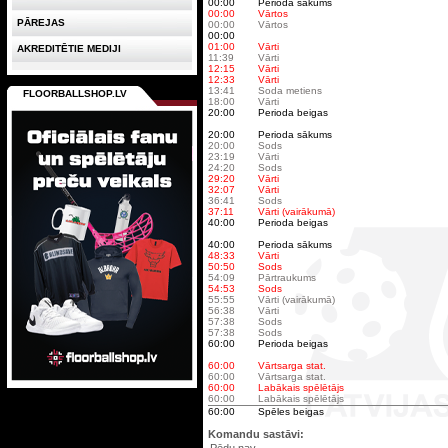
00:00
Perioda sākums
00:00
Vārtos
PĀREJAS
00:00
Vārtos
00:00
01:00
Vārti
AKREDITĒTIE MEDIJI
11:39
Vārti
12:15
Vārti
12:33
Vārti
13:41
Soda metiens
FLOORBALLSHOP.LV
18:00
Vārti
20:00
Perioda beigas
20:00
Perioda sākums
20:00
Sods
23:19
Vārti
24:20
Sods
29:20
Vārti
32:07
Vārti
36:41
Sods
37:11
Vārti (vairākumā)
40:00
Perioda beigas
40:00
Perioda sākums
48:33
Vārti
50:50
Sods
54:09
Pārtraukums
54:53
Sods
55:55
Vārti (vairākumā)
56:38
Vārti
57:38
Sods
57:38
Sods
60:00
Perioda beigas
60:00
Vārtsarga stat.
60:00
Vārtsarga stat.
60:00
Labākais spēlētājs
60:00
Labākais spēlētājs
60:00
Spēles beigas
Komandu sastāvi: