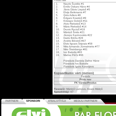
Pēdu nav
1.
Nauris Šustiks #1
2.
Emīls Oskars Hāns #4
3.
Jānis Dāvis Liepiņš #5
4.
Elvijs Beikmanis #7
5.
Ģirts Adlers #8
6.
Edgars Krastiņš #9
7.
Kristaps Gobiņš #11
8.
Alvis Riekstiņš #13
9.
Māris Riekstiņš #14
10.
Druvis Ruciņš #18
11.
Mārtiņš Šmits #21
12.
Jāzeps Kazinovskis #22
13.
Dairis Brēža #28
14.
Andris Bērziņš #47
15.
Elvis Ilgvars Stiprais #58
16.
Niks Armands Jūrmalnieks #77
17.
Niks Šteinbergs #81
18.
Ivo Balodis #93
19.
Matīss Pēčs #96
Pārstāvis Daniela Dafne Hāne
Pārstāvis Ivo Balodis
Pārstāvis Igors Korņējevs
Kopsavilkums: vārti (metieni)
Periods
Pēdu nav
FK Vārme/Produs
Tiesneši:
Mārtiņš Larinovs, Aivars Māliņš
Apmeklētāji:
67
PARTNERI
SPONSORI
ATBALSTĪTĀJI
MEDIJU PARTNERI