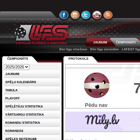
JAUNUMI
ČEMPIONĀTI
Elvi līga vīriešiem
Elvi līga sievietēm
LAT-EST līg
ČEMPIONĀTS
PROTOKOLS
JAUNUMI
SPĒĻU KALENDĀRS
TABULA
PLAYOFF
Pēdu nav
SPĒLĒTĀJU STATISTIKA
VĀRTSARGU STATISTIKA
KOMANDU STATISTIKA
KOMANDAS
SPĒLES NOTEIKUMI