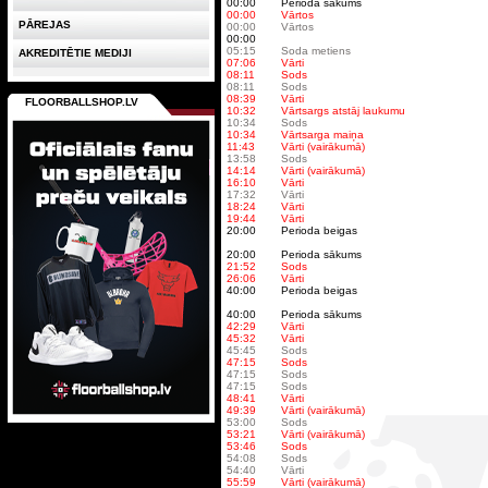
00:00
Perioda sākums
00:00
Vārtos
PĀREJAS
00:00
Vārtos
00:00
05:15
Soda metiens
AKREDITĒTIE MEDIJI
07:06
Vārti
08:11
Sods
08:11
Sods
08:39
Vārti
FLOORBALLSHOP.LV
10:32
Vārtsargs atstāj laukumu
10:34
Sods
10:34
Vārtsarga maiņa
11:43
Vārti (vairākumā)
13:58
Sods
14:14
Vārti (vairākumā)
16:10
Vārti
17:32
Vārti
18:24
Vārti
19:44
Vārti
20:00
Perioda beigas
20:00
Perioda sākums
21:52
Sods
26:06
Vārti
40:00
Perioda beigas
40:00
Perioda sākums
42:29
Vārti
45:32
Vārti
45:45
Sods
47:15
Sods
47:15
Sods
47:15
Sods
48:41
Vārti
49:39
Vārti (vairākumā)
53:00
Sods
53:21
Vārti (vairākumā)
53:46
Sods
54:08
Sods
54:40
Vārti
55:59
Vārti (vairākumā)