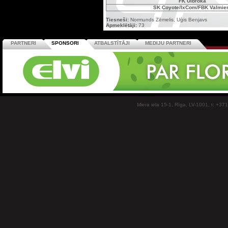
FK Ulbroka
SK Coyote/IxCom/FBK Valmie
Tiesneši:
Normunds Zēmelis, Uģis Benjavs
Apmeklētāji:
73
PARTNERI
SPONSORI
ATBALSTĪTĀJI
MEDIJU PARTNERI
Miera iela 15-1, Rīga, LV-1001, t: +37