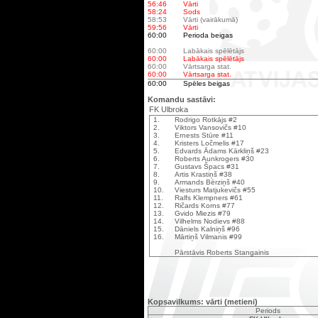
56:46
Vārti
58:24
Sods
58:53
Vārti (vairākumā)
59:56
Vārti
60:00
Perioda beigas
60:00
Labākais spēlētājs
60:00
Labākais spēlētājs
60:00
Vārtsarga stat.
60:00
Vārtsarga stat.
60:00
Spēles beigas
Komandu sastāvi:
FK Ulbroka
1.
Rodrigo Rotkājs #2
2.
Viktors Vansovičs #10
3.
Ernests Stūre #11
4.
Kristers Ločmelis #17
5.
Edvards Ādams Kārkliņš #23
6.
Roberts Aunkrogers #30
7.
Gustavs Špacs #31
8.
Artis Krastiņš #38
9.
Armands Bērziņš #40
10.
Viesturs Matjukevičs #55
11.
Ralfs Klempners #61
12.
Ričards Korns #77
13.
Gvido Miezis #79
14.
Vilhelms Nodievs #88
15.
Dāniels Kalniņš #96
16.
Mārtiņš Vilmanis #99
Pārstāvis Roberts Stangainis
Kopsavilkums: vārti (metieni)
Periods