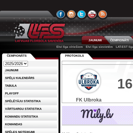
JAUNUMI
ČEMPIONĀTI
Elvi līga vīriešiem
Elvi līga sievietēm
LAT-EST līg
ČEMPIONĀTS
PROTOKOLS
JAUNUMI
16
SPĒĻU KALENDĀRS
TABULA
PLAYOFF
FK Ulbroka
SPĒLĒTĀJU STATISTIKA
VĀRTSARGU STATISTIKA
KOMANDU STATISTIKA
KOMANDAS
SPĒLES NOTEIKUMI