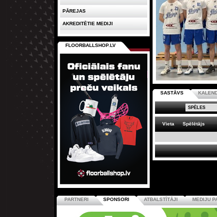
PĀREJAS
AKREDITĒTIE MEDIJI
FLOORBALLSHOP.LV
SASTĀVS
KALEN
Vieta
Spēlētājs
PARTNERI
SPONSORI
ATBALSTĪTĀJI
MEDIJU P