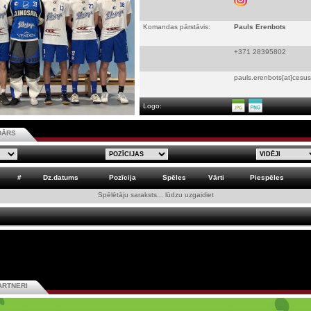
Komandas pārstāvis:
Pauls Erenbots
+371 28395802
pauls.erenbots[at]cesus
Logo:
DĀRS
#
Dz.datums
Pozīcija
Spēles
Vārti
Piespēles
Spēlētāju saraksts... lūdzu uzgaidiet
ARTNERI