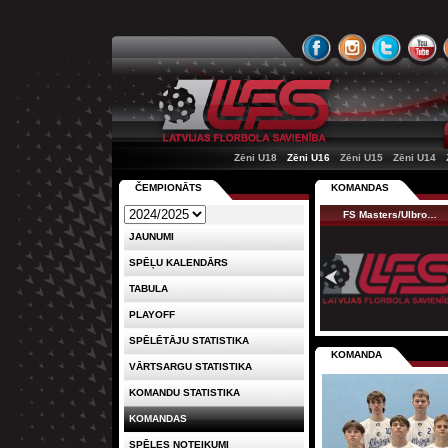
Zēni U18
Zēni U16
Zēni U15
Zēni U14
ČEMPIONĀTS
KOMANDAS
FS Masters/Ulbro…
JAUNUMI
SPĒĻU KALENDĀRS
TABULA
PLAYOFF
SPĒLĒTĀJU STATISTIKA
KOMANDA
VĀRTSARGU STATISTIKA
KOMANDU STATISTIKA
KOMANDAS
SPĒLES NOTEIKUMI