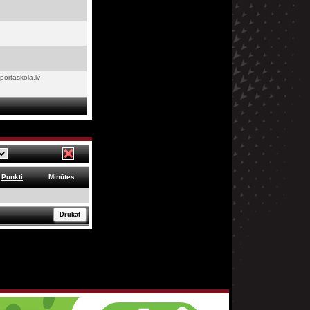
portaskola.lv
Punkti
Minūtes
Drukāt