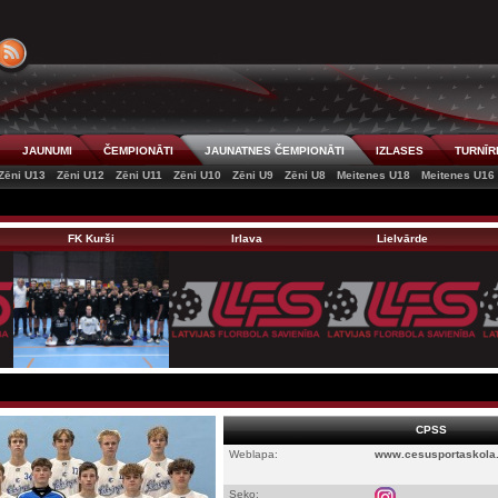
JAUNUMI
ČEMPIONĀTI
JAUNATNES ČEMPIONĀTI
IZLASES
TURNĪR
Zēni U13
Zēni U12
Zēni U11
Zēni U10
Zēni U9
Zēni U8
Meitenes U18
Meitenes U16
FK Kurši
Irlava
Lielvārde
CPSS
Weblapa:
www.cesusportaskola.
Seko: