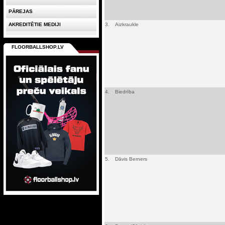
PĀREJAS
AKREDITĒTIE MEDIJI
3.
Aizkraukle
FLOORBALLSHOP.LV
4.
Biedrība
5.
Dāvis Berners