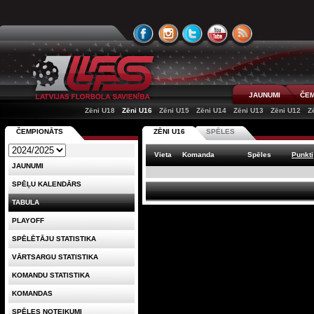
JAUNUMI
ČEM
Zēni U18
Zēni U16
Zēni U15
Zēni U14
Zēni U13
Zēni U12
Z
ČEMPIONĀTS
ZĒNI U16
SPĒLES
Vieta
Komanda
Spēles
Punkti
JAUNUMI
SPĒĻU KALENDĀRS
TABULA
PLAYOFF
SPĒLĒTĀJU STATISTIKA
VĀRTSARGU STATISTIKA
KOMANDU STATISTIKA
KOMANDAS
SPĒLES NOTEIKUMI