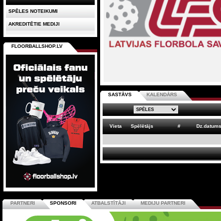
SPĒLES NOTEIKUMI
AKREDITĒTIE MEDIJI
FLOORBALLSHOP.LV
SASTĀVS
KALENDĀRS
Vieta
Spēlētājs
#
Dz.datum
PARTNERI
SPONSORI
ATBALSTĪTĀJI
MEDIJU PARTNERI