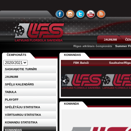
JAUNUMI
ČEM
Rīgas atklātais čempionāts
Summer Flo
ČEMPIONĀTS
KOMANDAS
FBK Baloži
Saulkalne/Rīg
SASKAŅOTIE TURNĪRI
JAUNUMI
SPĒĻU KALENDĀRS
TABULA
PLAYOFF
KOMANDA
SPĒLĒTĀJU STATISTIKA
VĀRTSARGU STATISTIKA
KOMANDU STATISTIKA
KOMANDAS