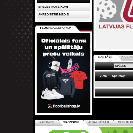
SPĒLES NOTEIKUMI
AKREDITĒTIE MEDIJI
FLOORBALLSHOP.LV
SASTĀVS
KALEN
Vieta
Spēlētājs
PARTNERI
SPONSORI
ATBALSTĪTĀJI
MEDIJU P