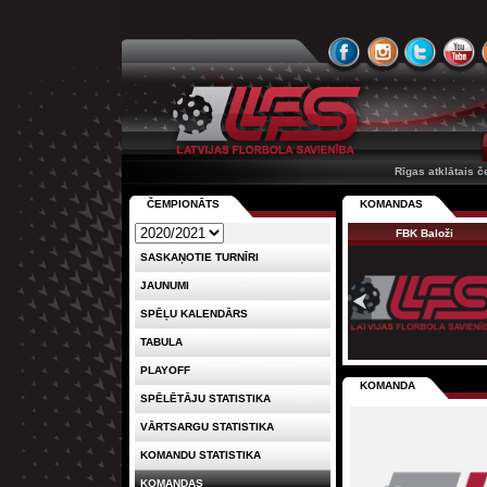
Rīgas atklātais 
ČEMPIONĀTS
KOMANDAS
FBK Baloži
SASKAŅOTIE TURNĪRI
JAUNUMI
SPĒĻU KALENDĀRS
TABULA
PLAYOFF
KOMANDA
SPĒLĒTĀJU STATISTIKA
VĀRTSARGU STATISTIKA
KOMANDU STATISTIKA
KOMANDAS