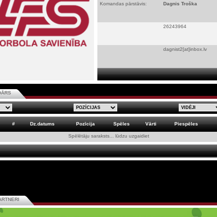
Komandas pārstāvis:
Dagnis Troška
26243964
dagnist2[at]inbox.lv
DĀRS
#
Dz.datums
Pozīcija
Spēles
Vārti
Piespēles
Spēlētāju saraksts... lūdzu uzgaidiet
ARTNERI