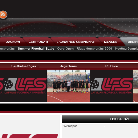
JAUNUMI
ČEMPIONĀTI
JAUNATNES ČEMPIONĀTI
IZLASES
TURNĪR
čempionāts
Summer Floorball Battle
Ogre Open
Rīgas čempionāts 2006
Kocēnu čempi
Saulkalne/Rīgas…
JagerTeam
RF Blice
FBK BALOŽI
Weblapa:
-