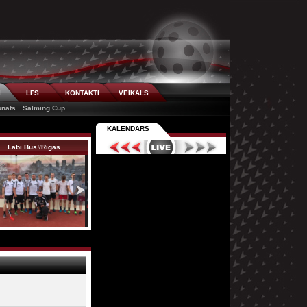
I
LFS
KONTAKTI
VEIKALS
onāts
Salming Cup
KALENDĀRS
Labi Būs!/Rīgas…
Božkov internati…
TeamJager