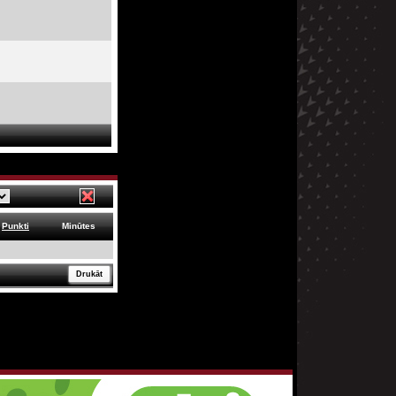
Punkti
Minūtes
Drukāt