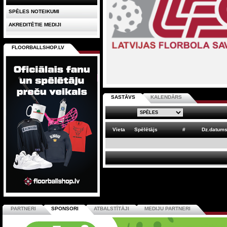
SPĒLES NOTEIKUMI
AKREDITĒTIE MEDIJI
FLOORBALLSHOP.LV
SASTĀVS
KALENDĀRS
Vieta
Spēlētājs
#
Dz.datum
PARTNERI
SPONSORI
ATBALSTĪTĀJI
MEDIJU PARTNERI