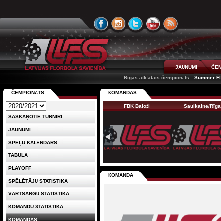
JAUNUMI
ČEM
Rīgas atklātais čempionāts
Summer Flo
ČEMPIONĀTS
KOMANDAS
FBK Baloži
Saulkalne/Rīg
SASKAŅOTIE TURNĪRI
JAUNUMI
SPĒĻU KALENDĀRS
TABULA
PLAYOFF
KOMANDA
SPĒLĒTĀJU STATISTIKA
VĀRTSARGU STATISTIKA
KOMANDU STATISTIKA
KOMANDAS