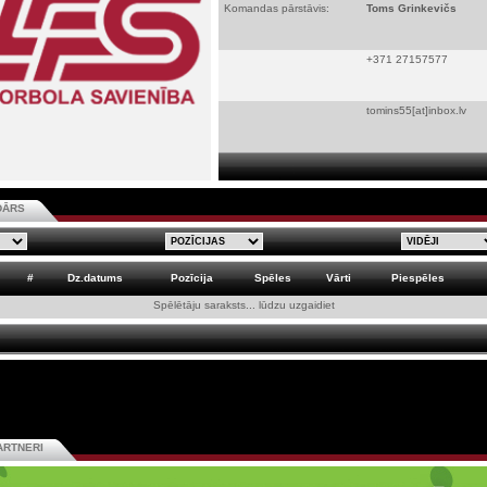
Komandas pārstāvis:
Toms Grinkevičs
+371 27157577
tomins55[at]inbox.lv
DĀRS
#
Dz.datums
Pozīcija
Spēles
Vārti
Piespēles
Spēlētāju saraksts... lūdzu uzgaidiet
ARTNERI