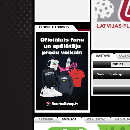
FLOORBALLSHOP.LV
SASTĀVS
KALEN
Vieta
Spēlētājs
PARTNERI
SPONSORI
ATBALSTĪTĀJI
MEDIJU P