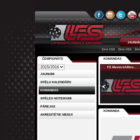
JAUNUM
Zēni U18
Zēni U16
Zēn
ČEMPIONĀTS
KOMANDAS
FS Masters/Ulbro…
JAUNUMI
SPĒĻU KALENDĀRS
KOMANDAS
SPĒLES NOTEIKUMI
PĀREJAS
KOMANDA
AKREDITĒTIE MEDIJI