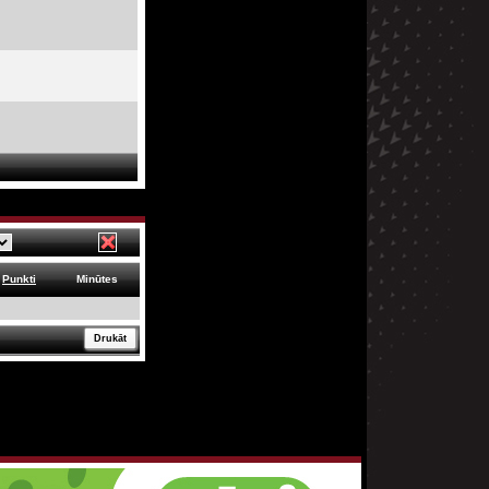
Punkti
Minūtes
Drukāt