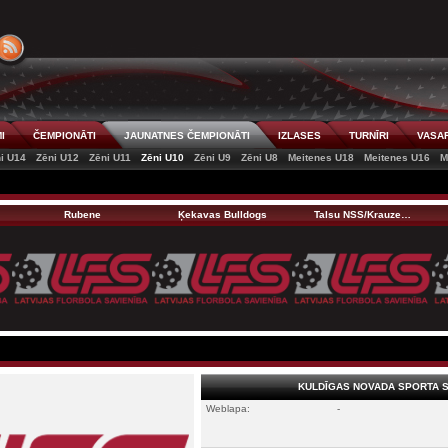
I
ČEMPIONĀTI
JAUNATNES ČEMPIONĀTI
IZLASES
TURNĪRI
VASAR
i U14
Zēni U12
Zēni U11
Zēni U10
Zēni U9
Zēni U8
Meitenes U18
Meitenes U16
M
Rubene
Ķekavas Bulldogs
Talsu NSS/Krauze…
KULDĪGAS NOVADA SPORTA 
Weblapa:
-