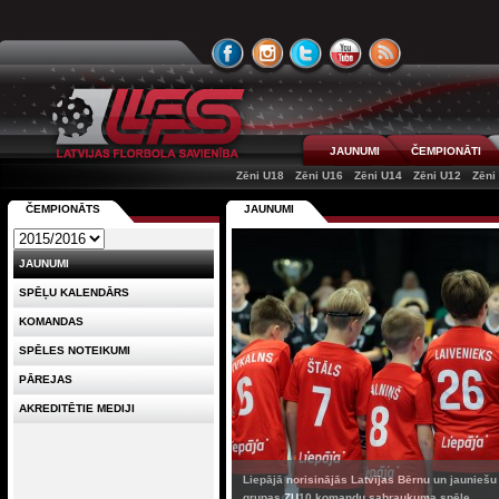
JAUNUMI
ČEMPIONĀTI
Zēni U18
Zēni U16
Zēni U14
Zēni U12
Zēni
ČEMPIONĀTS
JAUNUMI
JAUNUMI
SPĒĻU KALENDĀRS
KOMANDAS
SPĒLES NOTEIKUMI
PĀREJAS
AKREDITĒTIE MEDIJI
Liepājā norisinājās Latvijas Bērnu un jaunieš
grupas ZU10 komandu sabraukuma spēle...