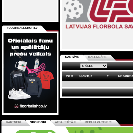
FLOORBALLSHOP.LV
SASTĀVS
KALENDĀRS
Vieta
Spēlētājs
#
Dz.datum
PARTNERI
SPONSORI
ATBALSTĪTĀJI
MEDIJU PARTNERI