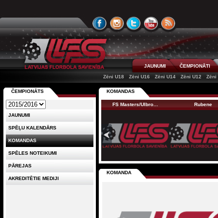
JAUNUMI
ČEMPIONĀTI
Zēni U18
Zēni U16
Zēni U14
Zēni U12
Zēni
ČEMPIONĀTS
KOMANDAS
FS Masters/Ulbro…
Rubene
JAUNUMI
SPĒĻU KALENDĀRS
KOMANDAS
SPĒLES NOTEIKUMI
PĀREJAS
KOMANDA
AKREDITĒTIE MEDIJI