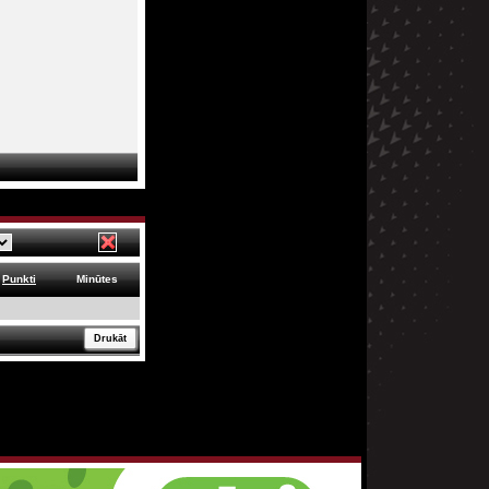
Punkti
Minūtes
Drukāt