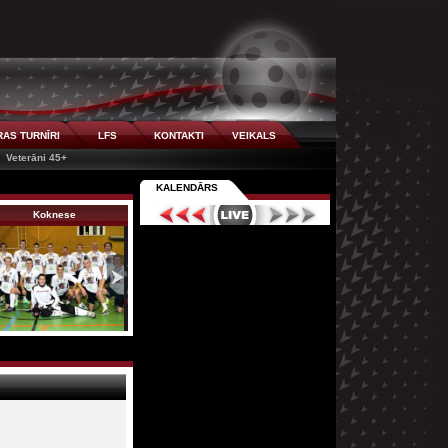
AS TURNĪRI
LFS
KONTAKTI
VEIKALS
Veterāni 45+
KALENDĀRS
Koknese
Talsu NSS
FK Valka