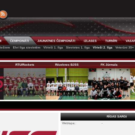
I
ČEMPIONĀTI
JAUNATNES ČEMPIONĀTI
IZLASES
TURNĪRI
VASAR
riešiem
Elvi līga sievietēm
Vīrieši 1. līga
Sievietes 1. līga
Vīrieši 2. līga
Veterāni 35+
RTU/Rockets
Rēzeknes BJSS
FK Jūrmala
RĪGAS SARGI
Weblapa:
-