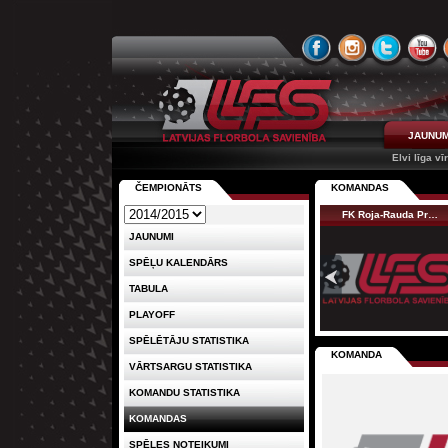
JAUNUM
Elvi līga vī
ČEMPIONĀTS
KOMANDAS
FK Roja-Rauda Pr…
JAUNUMI
SPĒĻU KALENDĀRS
TABULA
PLAYOFF
SPĒLĒTĀJU STATISTIKA
KOMANDA
VĀRTSARGU STATISTIKA
KOMANDU STATISTIKA
KOMANDAS
SPĒLES NOTEIKUMI