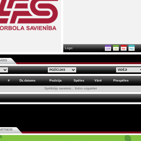
Logo:
DĀRS
#
Dz.datums
Pozīcija
Spēles
Vārti
Piespēles
Spēlētāju saraksts... lūdzu uzgaidiet
ARTNERI