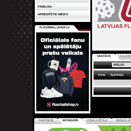
PĀREJAS
AKREDITĒTIE MEDIJI
FLOORBALLSHOP.LV
SASTĀVS
KALEN
Vieta
Spēlētājs
PARTNERI
SPONSORI
ATBALSTĪTĀJI
MEDIJU P