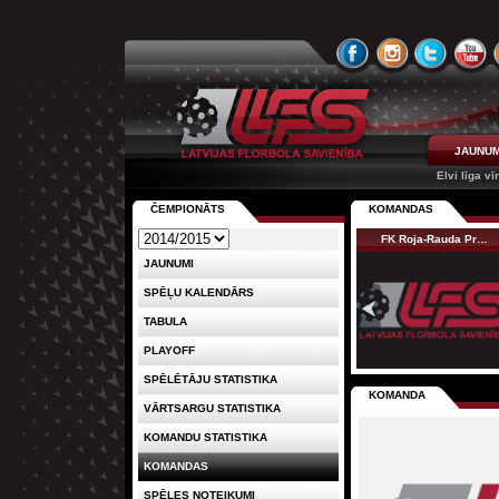
JAUNUM
Elvi līga vī
ČEMPIONĀTS
KOMANDAS
FK Roja-Rauda Pr…
JAUNUMI
SPĒĻU KALENDĀRS
TABULA
PLAYOFF
SPĒLĒTĀJU STATISTIKA
KOMANDA
VĀRTSARGU STATISTIKA
KOMANDU STATISTIKA
KOMANDAS
SPĒLES NOTEIKUMI