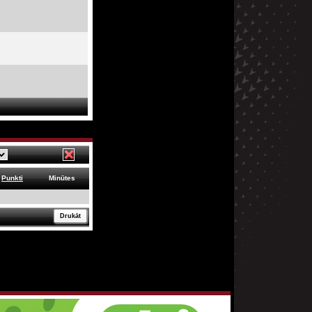
Punkti
Minūtes
Drukāt