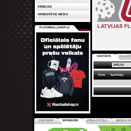
PĀREJAS
AKREDITĒTIE MEDIJI
FLOORBALLSHOP.LV
SASTĀVS
KALEN
Vieta
Spēlētājs
PARTNERI
SPONSORI
ATBALSTĪTĀJI
MEDIJU P