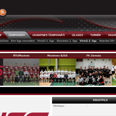
I
ČEMPIONĀTI
JAUNATNES ČEMPIONĀTI
IZLASES
TURNĪRI
VASAR
riešiem
Elvi līga sievietēm
Vīrieši 1. līga
Sievietes 1. līga
Vīrieši 2. līga
Veterāni 35+
RTU/Rockets
Rēzeknes BJSS
FK Jūrmala
KRUSTPILS
Weblapa:
-