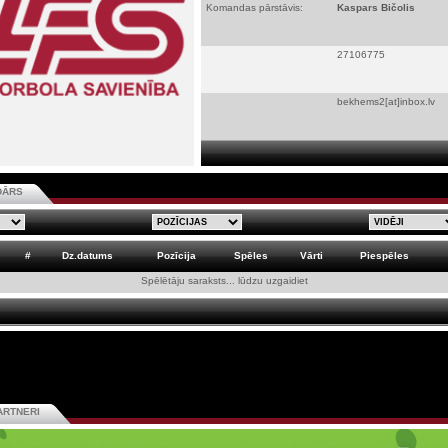
Komandas pārstāvis:
Kaspars Bičolis
27106775
bekhems2[at]inbox.lv
DĀRS
#
Dz.datums
Pozīcija
Spēles
Vārti
Piespēles
Spēlētāju saraksts... lūdzu uzgaidiet
ARTNERI