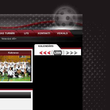
AS TURNĪRI
LFS
KONTAKTI
VEIKALS
Veterāni 45+
KALENDĀRS
Koknese
Talsu NSS
FK Valka