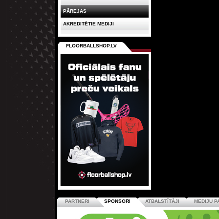
PĀREJAS
AKREDITĒTIE MEDIJI
FLOORBALLSHOP.LV
PARTNERI
SPONSORI
ATBALSTĪTĀJI
MEDIJU P