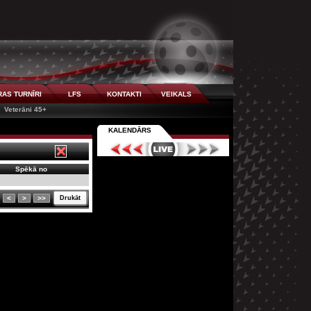
AS TURNĪRI
LFS
KONTAKTI
VEIKALS
Veterāni 45+
KALENDĀRS
Spēkā no
<
>
>>
Drukāt