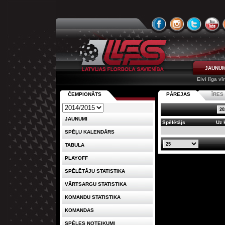
JAUNUM
Elvi līga vī
ČEMPIONĀTS
PĀREJAS
ĪRE
JAUNUMI
Spēlētājs
Uz 
SPĒĻU KALENDĀRS
TABULA
PLAYOFF
SPĒLĒTĀJU STATISTIKA
VĀRTSARGU STATISTIKA
KOMANDU STATISTIKA
KOMANDAS
SPĒLES NOTEIKUMI