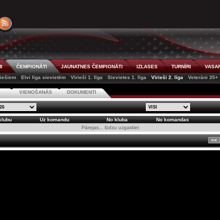
I
ČEMPIONĀTI
JAUNATNES ČEMPIONĀTI
IZLASES
TURNĪRI
VASAR
riešiem
Elvi līga sievietēm
Vīrieši 1. līga
Sievietes 1. līga
Vīrieši 2. līga
Veterāni 35+
S
VIENOŠANĀS
DOKUMENTI
klubu
Uz komandu
No kluba
No komandas
Pārejas... lūdzu uzgaidiet
<<