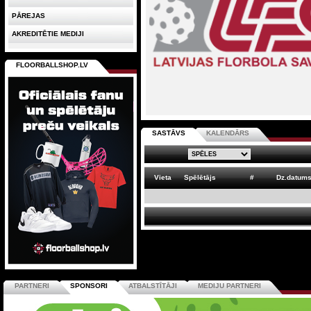
PĀREJAS
AKREDITĒTIE MEDIJI
FLOORBALLSHOP.LV
SASTĀVS
KALENDĀRS
Vieta
Spēlētājs
#
Dz.datum
PARTNERI
SPONSORI
ATBALSTĪTĀJI
MEDIJU PARTNERI