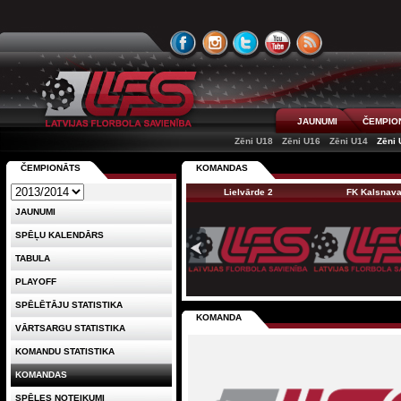
JAUNUMI
ČEMPIO
Zēni U18
Zēni U16
Zēni U14
Zēni 
ČEMPIONĀTS
KOMANDAS
Lielvārde 2
FK Kalsnav
JAUNUMI
SPĒĻU KALENDĀRS
TABULA
PLAYOFF
SPĒLĒTĀJU STATISTIKA
KOMANDA
VĀRTSARGU STATISTIKA
KOMANDU STATISTIKA
KOMANDAS
SPĒLES NOTEIKUMI