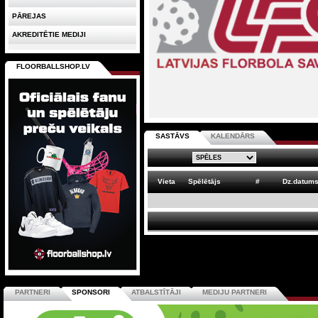
PĀREJAS
AKREDITĒTIE MEDIJI
FLOORBALLSHOP.LV
SASTĀVS
KALENDĀRS
Vieta
Spēlētājs
#
Dz.datum
PARTNERI
SPONSORI
ATBALSTĪTĀJI
MEDIJU PARTNERI