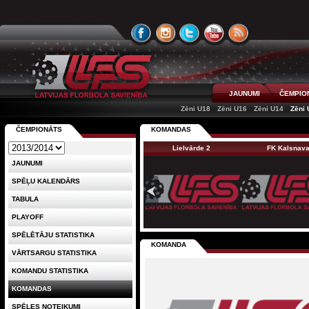
JAUNUMI
ČEMPIO
Zēni U18
Zēni U16
Zēni U14
Zēni 
ČEMPIONĀTS
KOMANDAS
Lielvārde 2
FK Kalsnav
JAUNUMI
SPĒĻU KALENDĀRS
TABULA
PLAYOFF
SPĒLĒTĀJU STATISTIKA
KOMANDA
VĀRTSARGU STATISTIKA
KOMANDU STATISTIKA
KOMANDAS
SPĒLES NOTEIKUMI