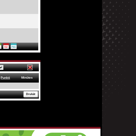
Punkti
Minūtes
Drukāt