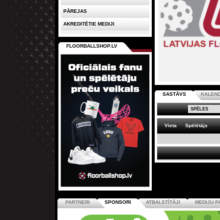
PĀREJAS
AKREDITĒTIE MEDIJI
FLOORBALLSHOP.LV
SASTĀVS
KALEN
Vieta
Spēlētājs
PARTNERI
SPONSORI
ATBALSTĪTĀJI
MEDIJU P