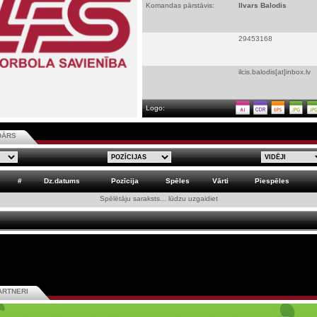
Komandas pārstāvis:
Ilvars Balodis
29453168
ilcis.balodis[at]inbox.lv
Logo:
DĀRS
#
Dz.datums
Pozīcija
Spēles
Vārti
Piespēles
Spēlētāju saraksts... lūdzu uzgaidiet
ARTNERI