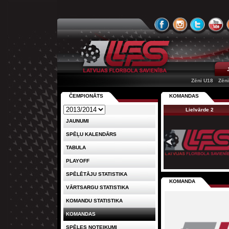
Zēni U18
Zēn
ČEMPIONĀTS
KOMANDAS
Lielvārde 2
JAUNUMI
SPĒĻU KALENDĀRS
TABULA
PLAYOFF
SPĒLĒTĀJU STATISTIKA
KOMANDA
VĀRTSARGU STATISTIKA
KOMANDU STATISTIKA
KOMANDAS
SPĒLES NOTEIKUMI