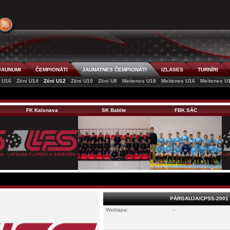
JAUNUMI
ČEMPIONĀTI
JAUNATNES ČEMPIONĀTI
IZLASES
TURNĪRI
i U16
Zēni U14
Zēni U12
Zēni U10
Zēni U8
Meitenes U18
Meitenes U16
Meitenes U
FK Kalsnava
SK Babīte
FBK SĀC
PĀRGAUJA/CPSS-2001
Weblapa:
-