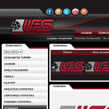
JAUNUMI
ČEMPIO
Liepājas čempionāts
Vidzemes čempionāts
Vīr. 
ČEMPIONĀTS
KOMANDAS
Čiekuri
Vecie un jaun
SASKAŅOTIE TURNĪRI
JAUNUMI
SPĒĻU KALENDĀRS
TABULA
PLAYOFF
KOMANDA
SPĒLĒTĀJU STATISTIKA
VĀRTSARGU STATISTIKA
KOMANDU STATISTIKA
KOMANDAS