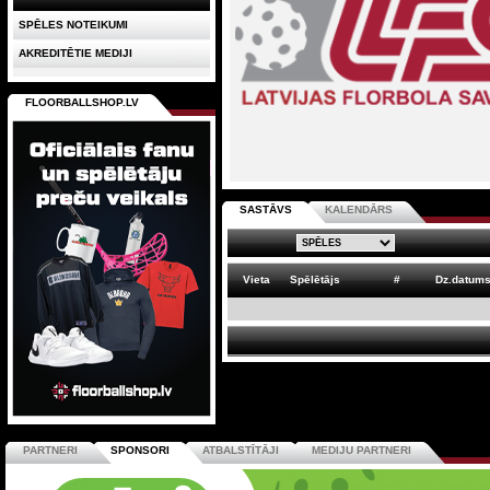
SPĒLES NOTEIKUMI
AKREDITĒTIE MEDIJI
FLOORBALLSHOP.LV
SASTĀVS
KALENDĀRS
Vieta
Spēlētājs
#
Dz.datum
PARTNERI
SPONSORI
ATBALSTĪTĀJI
MEDIJU PARTNERI