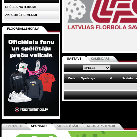
SPĒLES NOTEIKUMI
AKREDITĒTIE MEDIJI
FLOORBALLSHOP.LV
SASTĀVS
KALENDĀRS
Vieta
Spēlētājs
#
Dz.datum
PARTNERI
SPONSORI
ATBALSTĪTĀJI
MEDIJU PARTNERI