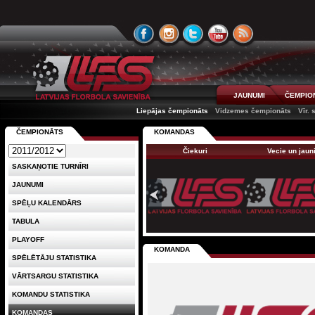
JAUNUMI
ČEMPIO
Liepājas čempionāts
Vidzemes čempionāts
Vīr. 
ČEMPIONĀTS
KOMANDAS
Čiekuri
Vecie un jaun
SASKAŅOTIE TURNĪRI
JAUNUMI
SPĒĻU KALENDĀRS
TABULA
PLAYOFF
KOMANDA
SPĒLĒTĀJU STATISTIKA
VĀRTSARGU STATISTIKA
KOMANDU STATISTIKA
KOMANDAS