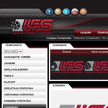
JAUNUMI
ČEMPIO
Liepājas čempionāts
Vidzemes čempionāts
Vīr. 
ČEMPIONĀTS
KOMANDAS
Čiekuri
Vecie un jaun
SASKAŅOTIE TURNĪRI
JAUNUMI
SPĒĻU KALENDĀRS
TABULA
PLAYOFF
KOMANDA
SPĒLĒTĀJU STATISTIKA
VĀRTSARGU STATISTIKA
KOMANDU STATISTIKA
KOMANDAS