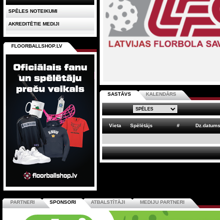
SPĒLES NOTEIKUMI
AKREDITĒTIE MEDIJI
FLOORBALLSHOP.LV
SASTĀVS
KALENDĀRS
Vieta
Spēlētājs
#
Dz.datum
PARTNERI
SPONSORI
ATBALSTĪTĀJI
MEDIJU PARTNERI