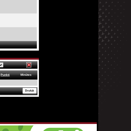
Punkti
Minūtes
Drukāt