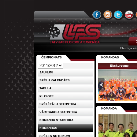
Elvi līga vī
ČEMPIONĀTS
KOMANDAS
Ekskurzeme
JAUNUMI
SPĒĻU KALENDĀRS
TABULA
PLAYOFF
SPĒLĒTĀJU STATISTIKA
KOMANDA
VĀRTSARGU STATISTIKA
KOMANDU STATISTIKA
KOMANDAS
SPĒLES NOTEIKUMI