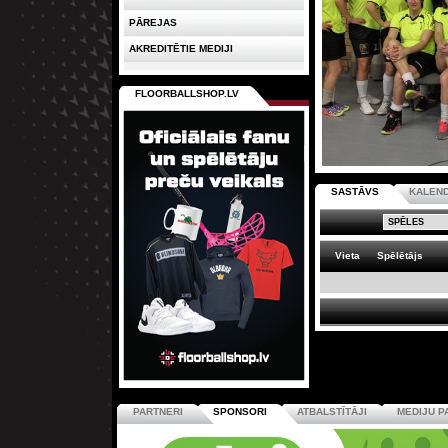
PĀREJAS
AKREDITĒTIE MEDIJI
FLOORBALLSHOP.LV
SASTĀVS
KALEN
Vieta
Spēlētājs
PARTNERI
SPONSORI
ATBALSTĪTĀJI
MEDIJU P