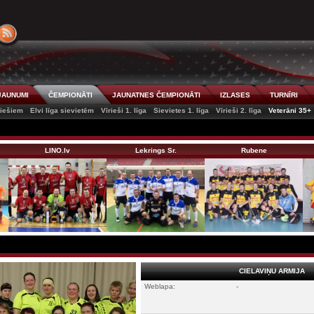
JAUNUMI
ČEMPIONĀTI
JAUNATNES ČEMPIONĀTI
IZLASES
TURNĪRI
riešiem
Elvi līga sievietēm
Vīrieši 1. līga
Sievietes 1. līga
Vīrieši 2. līga
Veterāni 35+
LINO.lv
Lekrings Sr.
Rubene
CIELAVIŅU ARMIJA
Weblapa:
-