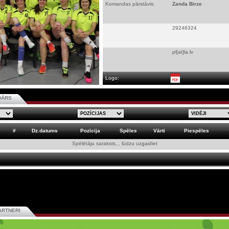
Komandas pārstāvis:
Zanda Birze
29246324
pl[at]la.lv
Logo:
DĀRS
#
Dz.datums
Pozīcija
Spēles
Vārti
Piespēles
Spēlētāju saraksts... lūdzu uzgaidiet
ARTNERI